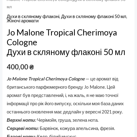
мл
Духи в скляному флаконі
,
Духи в скляному флаконі 50 мл
,
Жіночі аромати
Jo Malone Tropical Cherimoya
Cologne
Духи в скляному флаконі 50 мл
400,00
₴
Jo Malone Tropical Cherimoya Cologne
— це аромат від
британського парфюмерного бренду Jo Malone. Цей
аромат був представлений, і, на жаль, я не маю точної
інформації про рік його випуску, оскільки моя база даних
останнього оновлення має дедлайн у вересні 2021 року.
Верхні ноти:
Черімойя, груша, зелена нота.
Серцеві ноти:
Барвінок, кожура апельсина, фрезія.
Базові ноти:
Кедр, білий мускус.