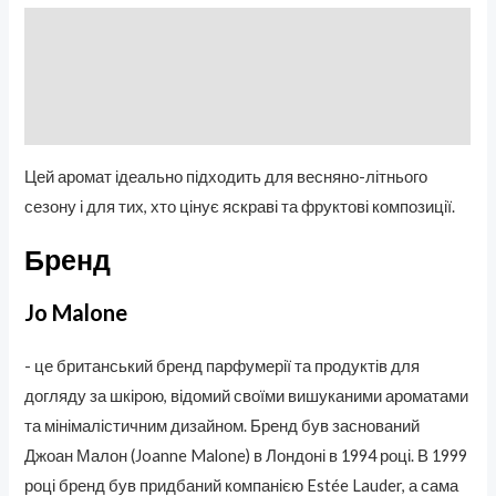
Описание
Бренд
Отзывы (0)
Цей аромат ідеально підходить для весняно-літнього
сезону і для тих, хто цінує яскраві та фруктові композиції.
Бренд
Jo Malone
- це британський бренд парфумерії та продуктів для
догляду за шкірою, відомий своїми вишуканими ароматами
та мінімалістичним дизайном. Бренд був заснований
Джоан Малон (Joanne Malone) в Лондоні в 1994 році. В 1999
році бренд був придбаний компанією Estée Lauder, а сама