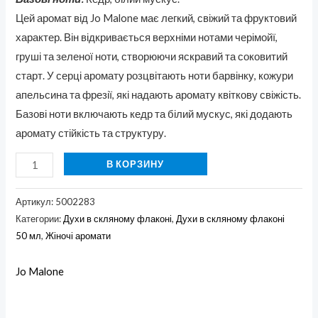
Цей аромат від Jo Malone має легкий, свіжий та фруктовий
характер. Він відкривається верхніми нотами черімойї,
груші та зеленої ноти, створюючи яскравий та соковитий
старт. У серці аромату розцвітають ноти барвінку, кожури
апельсина та фрезії, які надають аромату квіткову свіжість.
Базові ноти включають кедр та білий мускус, які додають
аромату стійкість та структуру.
В КОРЗИНУ
Артикул:
5002283
Категории:
Духи в скляному флаконі
,
Духи в скляному флаконі
50 мл
,
Жіночі аромати
Jo Malone