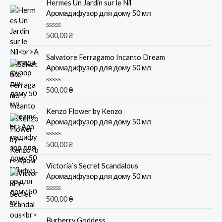
Hermes Un Jardin sur le Nil
Аромадифузор для дому 50 мл
О
500,00
₴
ц
е
н
Salvatore Ferragamo Incanto Dream
к
Аромадифузор для дому 50 мл
а
0
и
О
500,00
₴
з
ц
5
е
н
Kenzo Flower by Kenzo
к
Аромадифузор для дому 50 мл
а
0
и
О
500,00
₴
з
ц
5
е
н
Victoria`s Secret Scandalous
к
Аромадифузор для дому 50 мл
а
0
и
О
500,00
₴
з
ц
5
е
н
Burberry Goddess