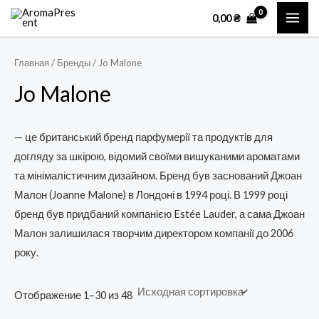
Перейти
MAI
0,00
₴
к
ME
содержимому
Главная
/ Бренды / Jo Malone
Jo Malone
— це британський бренд парфумерії та продуктів для
догляду за шкірою, відомий своїми вишуканими ароматами
та мінімалістичним дизайном. Бренд був заснований Джоан
Малон (Joanne Malone) в Лондоні в 1994 році. В 1999 році
бренд був придбаний компанією Estée Lauder, а сама Джоан
Малон залишилася творчим директором компанії до 2006
року.
Отображение 1–30 из 48