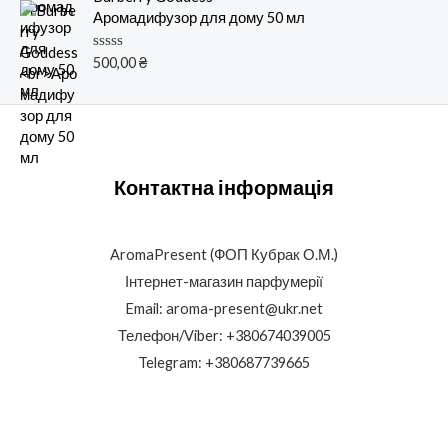
к
Аромадифузор для дому 50 мл
а
0
и
О
500,00
₴
з
ц
5
е
н
к
а
0
и
з
Контактна інформація
5
AromaPresent (ФОП Кубрак О.М.)
Інтернет-магазин парфумерії
Email: aroma-present@ukr.net
Телефон/Viber: +380674039005
Telegram: +380687739665