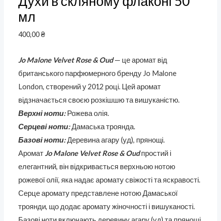
Духи в скляному флаконі 50
мл
400,00
₴
Jo Malone Velvet Rose & Oud
— це аромат від
британського парфюмерного бренду Jo Malone
London, створений у 2012 році. Цей аромат
відзначається своєю розкішшю та вишуканістю.
Верхні ноти:
Рожева олія.
Серцеві ноти:
Дамаська троянда.
Базові ноти:
Деревина агару (уд), прянощі.
Аромат
Jo Malone Velvet Rose & Oud
простий і
елегантний, він відкривається верхньою нотою
рожевої олії, яка надає аромату свіжості та яскравості.
Серце аромату представлене нотою Дамаської
троянди, що додає аромату жіночності і вишуканості.
Базові ноти включають деревину агару (уд) та прянощі,