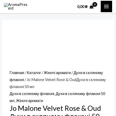
Перейти
Количество
MAI
0,00
₴
к
товара
ME
содержимому
Jo
Malone
Velvet
Rose
&
OudДухи
в
скляному
Главная
/
Каталог
/
Жіночі аромати
/
Духи в скляному
флаконі
флаконі
/ Jo Malone Velvet Rose & OudДухи в скляному
50
флаконі 50 мл
мл
Духи в скляному флаконі
,
Духи в скляному флаконі 50
мл
,
Жіночі аромати
Jo Malone Velvet Rose & Oud