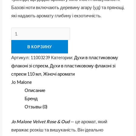
Базові ноти включають деревину агару (уд) та прянощі,
які надають аромату глибину і екзотичність.
В КОРЗИНУ
Артикул:
11003239
Категории:
Духи в пластиковому
флаконі зі спреєм
,
Духи в пластиковому флаконі зі
спреєм 110 мл
,
Жіночі аромати
Jo Malone
Описание
Бренд
Отзывы (0)
Jo Malone Velvet Rose & Oud
— це аромат, який
виражає розкіш та вишуканість. Він ідеально