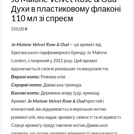
Духи в пластиковому флаконі
110 мл зі спреєм
550,00
₴
Jo Malone Velvet Rose & Oud
— це аромат від
британського парфюмерного бренду Jo Malone
London, створений у 2012 році. Цей аромат
відзначається своєю розкішшю та вишуканістю.
Верхні ноти:
Рожева олія.
Серцеві ноти:
Дамаська троянда.
Базові ноти:
Деревина агару (уд), прянощі.
Аромат
Jo Malone Velvet Rose & Oud
простий і
елегантний, він відкривається верхньою нотою
рожевої олії, яка надає аромату свіжості та яскравості.
Серце аромату представлене нотою Дамаської
троянди, що додає аромату жіночності і вишуканості.