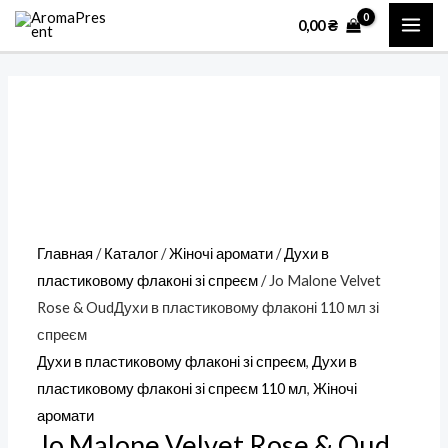
Перейти
Количество
MAI
0,00
₴
к
товара
ME
содержимому
Jo
Malone
Velvet
Rose
&
OudДухи
в
Главная
/
Каталог
/
Жіночі аромати
/
Духи в
пластиковому
пластиковому флаконі зі спреєм
/ Jo Malone Velvet
флаконі
Rose & OudДухи в пластиковому флаконі 110 мл зі
110
спреєм
мл
Духи в пластиковому флаконі зі спреєм
,
Духи в
зі
пластиковому флаконі зі спреєм 110 мл
,
Жіночі
спреєм
аромати
Jo Malone Velvet Rose & Oud