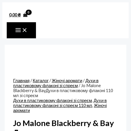
MAIN
Перейти
Количество
MENU
к
товара
содержимому
Jo
0,00
₴
Malone
Blackberry
&
BayДухи
в
пластиковому
флаконі
110
мл
зі
спреєм
Главная
/
Каталог
/
Жіночі аромати
/
Духи в
пластиковому флаконі зі спреєм
/ Jo Malone
Blackberry & BayДухи в пластиковому флаконі 110
мл зі спреєм
Духи в пластиковому флаконі зі спреєм
,
Духи в
пластиковому флаконі зі спреєм 110 мл
,
Жіночі
аромати
Jo Malone Blackberry & Bay