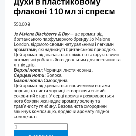
Духи в пластиковому
флаконі 110 мл зі спреєм
550,00
₴
Jo Malone Blackberry & Bay
— це аромат від
британського парфумерного бренду Jo Malone
London, відомого своїми натуральними і легкими
ароматами, які надихнуті британською природою.
Цей аромат відзначається свіжістю та фруктовими
нотами, які роблять його ідеальним для весняних та
літніх днів.
Верхні ноти:
Чорниця, листя чорниці.
Серцеві ноти:
Боярка.
Базові ноти:
Смородина.
Цей аромат відкривається насиченими нотами
чорниці та листя чорниці, створюючи свіжий і
соковитий старт. У серці аромату розкривається
нота боярки, яка надає аромату зелену та
трав’янисту глибину. Базова нота смородини
закінчує композицію, додаючи аромату ягідної
солодкості.