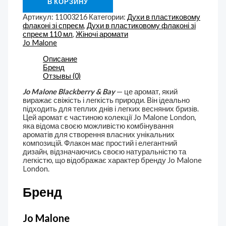
В КОРЗИНУ
Артикул:
11003216
Категории:
Духи в пластиковому
флаконі зі спреєм
,
Духи в пластиковому флаконі зі
спреєм 110 мл
,
Жіночі аромати
Jo Malone
Описание
Бренд
Отзывы (0)
Jo Malone Blackberry & Bay
— це аромат, який
виражає свіжість і легкість природи. Він ідеально
підходить для теплих днів і легких весняних бризів.
Цей аромат є частиною колекції Jo Malone London,
яка відома своєю можливістю комбінування
ароматів для створення власних унікальних
композицій. Флакон має простий і елегантний
дизайн, відзначаючись своєю натуральністю та
легкістю, що відображає характер бренду Jo Malone
London.
Бренд
Jo Malone