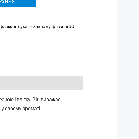
РЗИНУ
 флаконі
,
Духи в скляному флаконі 50
есною і влітку. Він виражає
і у своєму ароматі.