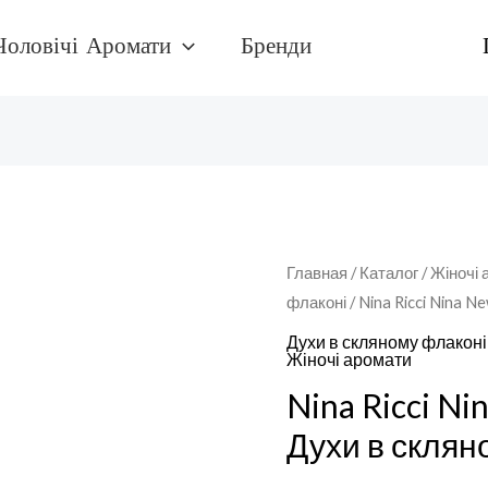
Чоловічі Аромати
Бренди
Количество
Главная
/
Каталог
/
Жіночі 
флаконі
/ Nina Ricci Nina 
товара
Nina
Духи в скляному флаконі
Жіночі аромати
Ricci
Nina Ricci Ni
Nina
New
Духи в склян
Духи