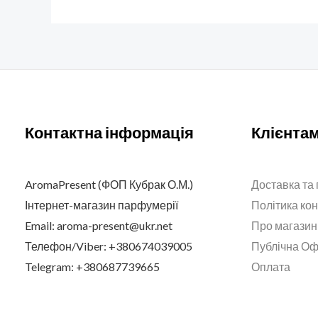
Контактна інформація
Клієнта
AromaPresent (ФОП Кубрак О.М.)
Доставка та
Інтернет-магазин парфумерії
Політика ко
Email: aroma-present@ukr.net
Про магазин
Телефон/Viber: +380674039005
Публічна О
Telegram: +380687739665
Оплата