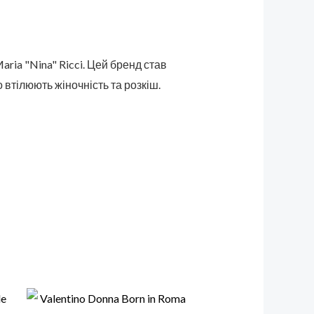
ria "Nina" Ricci. Цей бренд став
втілюють жіночність та розкіш.