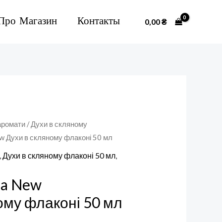
Про Магазин
Контакты
0,00
₴
аромати
/
Духи в скляному
New Духи в скляному флаконі 50 мл
,
Духи в скляному флаконі 50 мл
,
na New
ому флаконі 50 мл