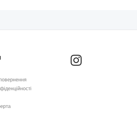
м
 повернення
нфіденційності
ферта