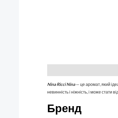
Описание
Бренд
Отзывы (0)
Nina Ricci Nina
— це аромат, який іде
невинність і ніжність, і може стати в
Бренд