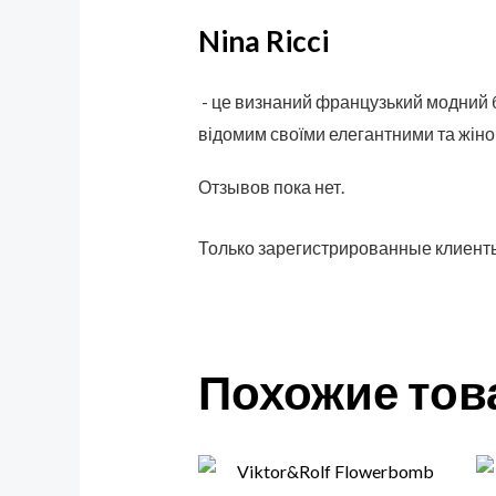
Nina Ricci
- це визнаний французький модний буд
відомим своїми елегантними та жіноч
Отзывов пока нет.
Только зарегистрированные клиенты
Похожие то