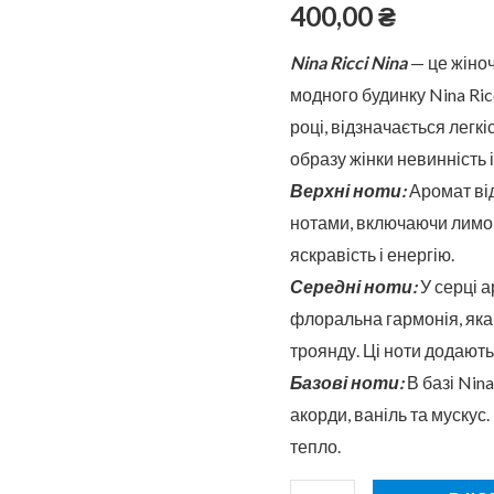
в
400,00
₴
скляному
Nina Ricci Nina
— це жіно
флаконі
модного будинку Nina Ric
50
році, відзначається легкі
мл
образу жінки невинність і
Верхні ноти:
Аромат ві
нотами, включаючи лимон
яскравість і енергію.
Середні ноти:
У серці 
флоральна гармонія, яка
троянду. Ці ноти додають
Базові ноти:
В базі Nin
акорди, ваніль та мускус.
тепло.