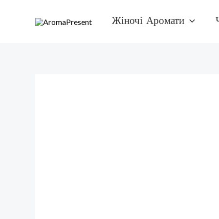
Перейти
Жіночі Аромати
к
содержимому