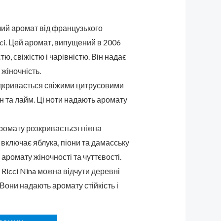
чий аромат від французького
ci. Цей аромат, випущений в 2006
стю, свіжістю і чарівністю. Він надає
 жіночність.
дкривається свіжими цитрусовими
 та лайм. Ці ноти надають аромату
аромату розкривається ніжна
 включає яблука, піони та дамасську
 аромату жіночності та чуттєвості.
a Ricci Nina можна відчути деревні
 Вони надають аромату стійкість і