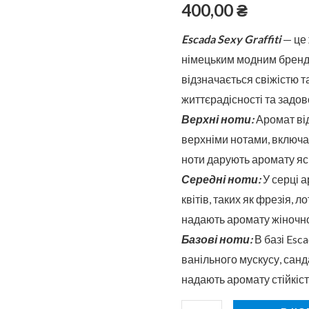
скляному
400,00
₴
флаконі
Escada Sexy Graffiti
— це
50
німецьким модним брендо
мл
відзначається свіжістю т
життєрадісності та задо
Верхні ноти:
Аромат ві
верхніми нотами, включа
ноти дарують аромату яск
Середні ноти:
У серці 
квітів, таких як фрезія, 
надають аромату жіночнос
Базові ноти:
В базі Esca
ванільного мускусу, санд
надають аромату стійкість