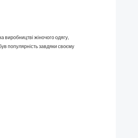
на виробництві жіночого одягу,
був популярність завдяки своєму