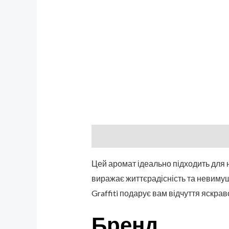
Описание
Бренд
Отзывы (0)
Цей аромат ідеально підходить для но
виражає життєрадісність та невимуше
Graffiti подарує вам відчуття яскраво
Бренд