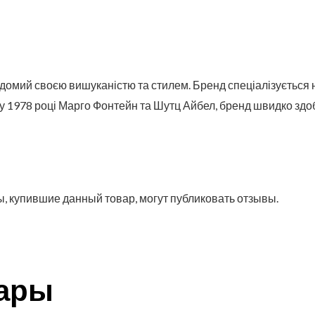
ідомий своєю вишуканістю та стилем. Бренд спеціалізується 
 у 1978 році Марго Фонтейн та Шутц Айбел, бренд швидко здо
, купившие данный товар, могут публиковать отзывы.
вары