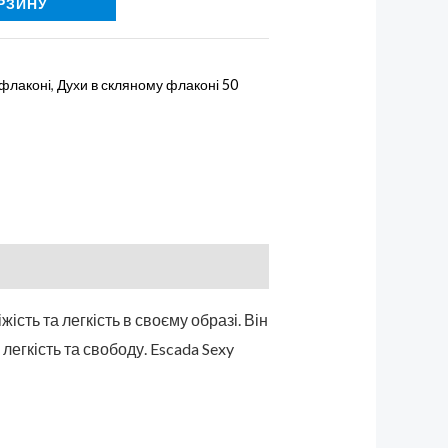
РЗИНУ
 флаконі
,
Духи в скляному флаконі 50
ість та легкість в своєму образі. Він
легкість та свободу. Escada Sexy