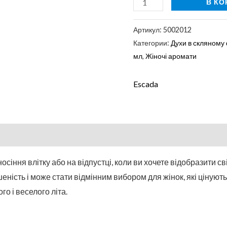
В КО
Артикул:
5002012
Категории:
Духи в скляному
мл
,
Жіночі аромати
Escada
сіння влітку або на відпустці, коли ви хочете відобразити свіж
ність і може стати відмінним вибором для жінок, які цінують 
го і веселого літа.