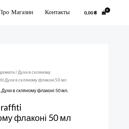
Про Магазин
Контакты
0,00
₴
аромати
/
Духи в скляному
fiti Духи в скляному флаконі 50 мл
,
Духи в скляному флаконі 50 мл
,
affiti
ому флаконі 50 мл