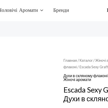
Чоловічі Аромати
Бренди
Количество
Главная
/
Каталог
/
Жіночі 
флаконі
/ Escada Sexy Graf
товара
Escada
Духи в скляному флаконі
Жіночі аромати
Sexy
Escada Sexy Gr
Graffiti
Духи
Духи в склян
в