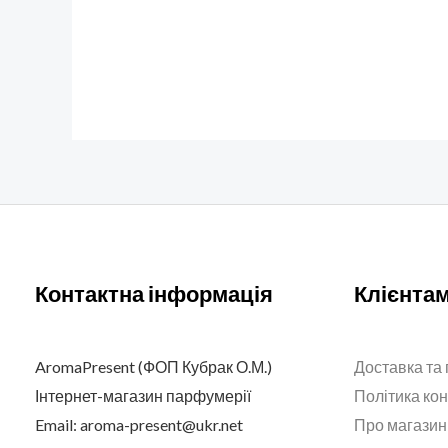
Контактна інформація
Клієнта
AromaPresent (ФОП Кубрак О.М.)
Доставка та
Інтернет-магазин парфумерії
Політика ко
Email: aroma-present@ukr.net
Про магазин