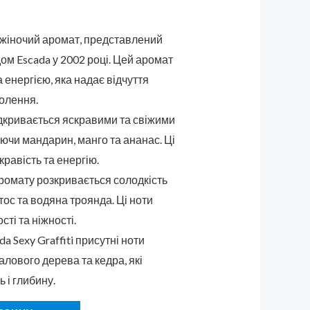
 жіночий аромат, представлений
м Escada у 2002 році. Цей аромат
а енергією, яка надає відчуття
волення.
дкривається яскравими та свіжими
ючи мандарин, манго та ананас. Ці
равість та енергію.
аромату розкривається солодкість
лотос та водяна троянда. Ці ноти
ті та ніжності.
da Sexy Graffiti присутні ноти
алового дерева та кедра, які
 і глибину.