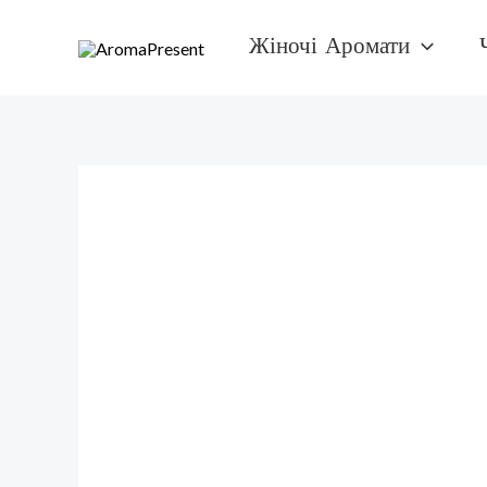
Перейти
Жіночі Аромати
к
содержимому