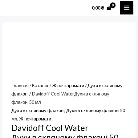
Перейти
Количество
MAI
0,00
₴
к
товара
ME
содержимому
Davidoff
Cool
WaterДухи
в
скляному
флаконі
50
мл
Главная
/
Каталог
/
Жіночі аромати
/
Духи в скляному
флаконі
/ Davidoff Cool WaterДухи в скляному
флаконі 50 мл
Духи в скляному флаконі
,
Духи в скляному флаконі 50
мл
,
Жіночі аромати
Davidoff Cool Water
Духи в скляному флаконі 50