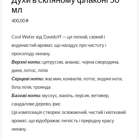
мл
400,00
₴
Cool Water від Davidoff — це легкий, свіжий і
водянистий аромат, що нагадує про чистоту і
прохолоду океану.
Верхні ноти:
цитрусові, ананас, чорна смородина,
диня, лотос, лілія
Серцеві ноти:
жасмин, конвалія, лотос, водяні ноти,
біла лілія, троянда
Базові ноти:
мускус, ваніль, персик, ветивер,
сандалове дерево, ірис
Ця композиція створює освіжаючий, чистий і квітковий
аромат, що відображає легкість і природну красу
океану.