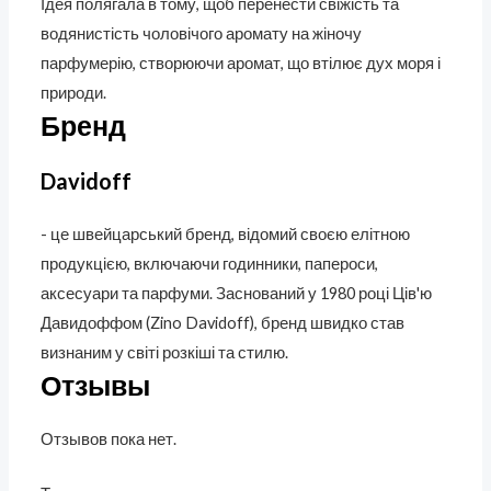
Ідея полягала в тому, щоб перенести свіжість та
водянистість чоловічого аромату на жіночу
парфумерію, створюючи аромат, що втілює дух моря і
природи.
Бренд
Davidoff
- це швейцарський бренд, відомий своєю елітною
продукцією, включаючи годинники, папероси,
аксесуари та парфуми. Заснований у 1980 році Ців'ю
Давидоффом (Zino Davidoff), бренд швидко став
визнаним у світі розкіші та стилю.
Отзывы
Отзывов пока нет.