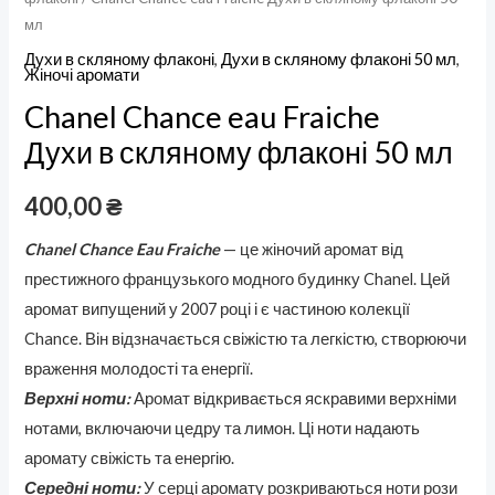
мл
Духи в скляному флаконі
,
Духи в скляному флаконі 50 мл
,
Жіночі аромати
Chanel Chance eau Fraiche
Духи в скляному флаконі 50 мл
400,00
₴
Chanel Chance Eau Fraiche
— це жіночий аромат від
престижного французького модного будинку Chanel. Цей
аромат випущений у 2007 році і є частиною колекції
Chance. Він відзначається свіжістю та легкістю, створюючи
враження молодості та енергії.
Верхні ноти:
Аромат відкривається яскравими верхніми
нотами, включаючи цедру та лимон. Ці ноти надають
аромату свіжість та енергію.
Середні ноти:
У серці аромату розкриваються ноти рози