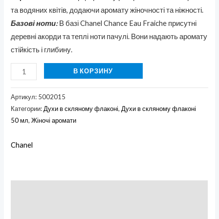
та водяних квітів, додаючи аромату жіночності та ніжності.
Базові ноти:
В базі Chanel Chance Eau Fraiche присутні
деревні акорди та теплі ноти пачулі. Вони надають аромату
стійкість і глибину.
В КОРЗИНУ
Артикул:
5002015
Категории:
Духи в скляному флаконі
,
Духи в скляному флаконі
50 мл
,
Жіночі аромати
Chanel
Описание
Бренд