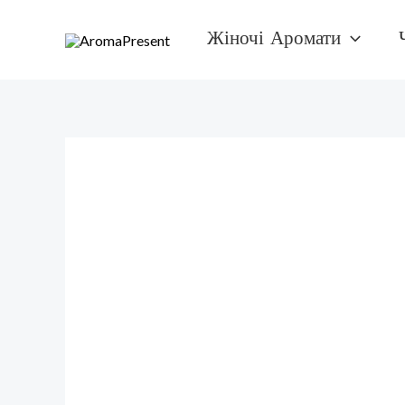
Перейти
Жіночі Аромати
к
содержимому