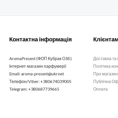
Контактна інформація
Клієнта
AromaPresent (ФОП Кубрак О.М.)
Доставка та
Інтернет-магазин парфумерії
Політика ко
Email: aroma-present@ukr.net
Про магазин
Телефон/Viber: +380674039005
Публічна О
Telegram: +380687739665
Оплата