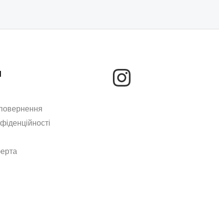
м
 повернення
нфіденційності
ферта