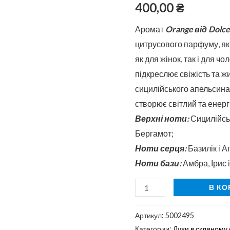
в
400,00
₴
скляному
Аромат
Orange від Dolc
флаконі
цитрусового парфуму, я
50
як для жінок, так і для ч
мл
підкреслює свіжість та ж
сицилійського апельсина
створює світлий та енерг
Верхні ноти:
Сицилійсь
Бергамот;
Ноти серця:
Базилік і А
Ноти бази:
Амбра, Ірис 
В КО
Артикул:
5002495
Категории:
Духи в скляному