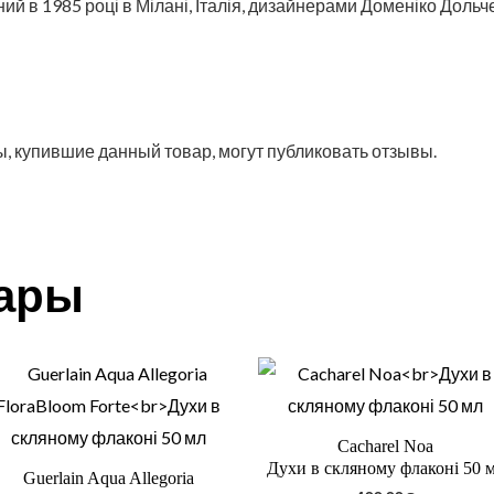
ий в 1985 році в Мілані, Італія, дизайнерами Доменіко Дольч
, купившие данный товар, могут публиковать отзывы.
вары
Cacharel Noa
Духи в скляному флаконі 50 
Guerlain Aqua Allegoria