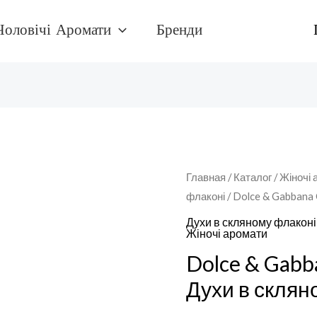
Чоловічі Аромати
Бренди
Количество
Главная
/
Каталог
/
Жіночі 
флаконі
/ Dolce & Gabbana
товара
Dolce
Духи в скляному флаконі
Жіночі аромати
&
Dolce & Gabb
Gabbana
Orange
Духи в склян
Духи