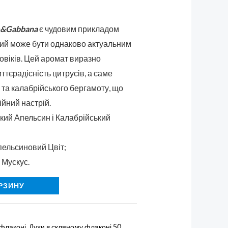
e&Gabbana
є чудовим прикладом
кий може бути однаково актуальним
оловіків. Цей аромат виразно
иттєрадісність цитрусів, а саме
 та калабрійського бергамоту, що
ійний настрій.
кий Апельсин і Калабрійський
пельсиновий Цвіт;
і Мускус.
РЗИНУ
 флаконі
,
Духи в скляному флаконі 50