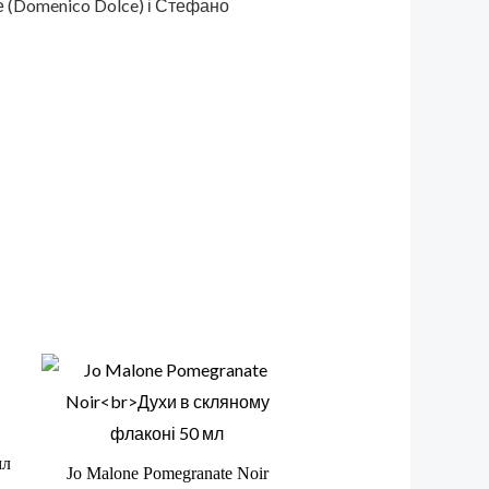
е (Domenico Dolce) і Стефано
мл
Jo Malone Pomegranate Noir