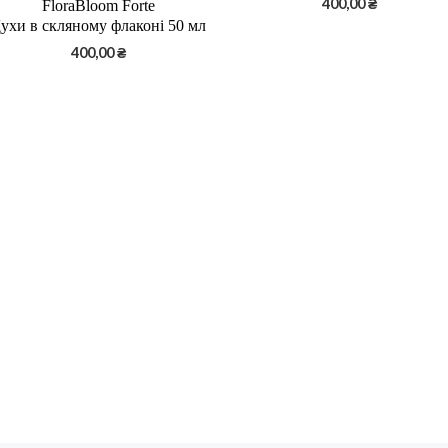
400,00
₴
FloraBloom Forte
ухи в скляному флаконі 50 мл
400,00
₴