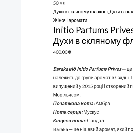
50 мл
Духи в скляному флаконі
,
Духи в скл
Жіночі аромати
Initio Parfums Prive
Духи в скляному фл
400,00
₴
Baraka від Initio Parfums Prives
— це
належить до групи ароматів Східні.
випущений у 2015 році і створений
Морільясом.
Початкова нота:
Амбра
Нота серця:
Мускус
Кінцева нота:
Сандал
Baraka — це нішевий аромат, який по