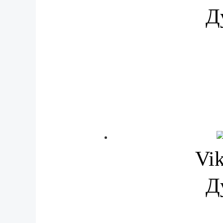
Д
Vi
Д