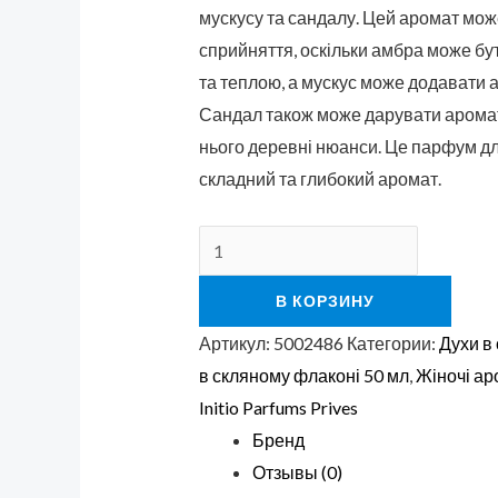
мускусу та сандалу. Цей аромат мож
сприйняття, оскільки амбра може б
та теплою, а мускус може додавати а
Сандал також може дарувати аромат
нього деревні нюанси. Це парфум дл
складний та глибокий аромат.
В КОРЗИНУ
Артикул:
5002486
Категории:
Духи в
в скляному флаконі 50 мл
,
Жіночі ар
Initio Parfums Prives
Бренд
Отзывы (0)