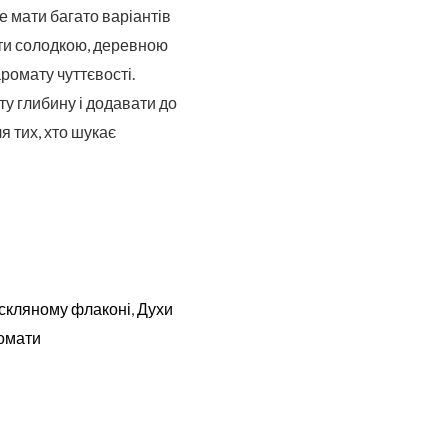
е мати багато варіантів
ути солодкою, деревною
ромату чуттєвості.
у глибину і додавати до
я тих, хто шукає
 скляному флаконі
,
Духи
омати