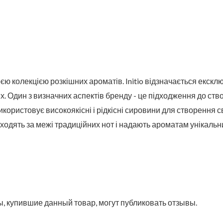
єю колекцією розкішних ароматів. Initio відзначається екскл
х. Один з визначних аспектів бренду - це підходження до ств
икористовує високоякісні і рідкісні сировини для створення 
ходять за межі традиційних нот і надають ароматам унікальн
, купившие данный товар, могут публиковать отзывы.