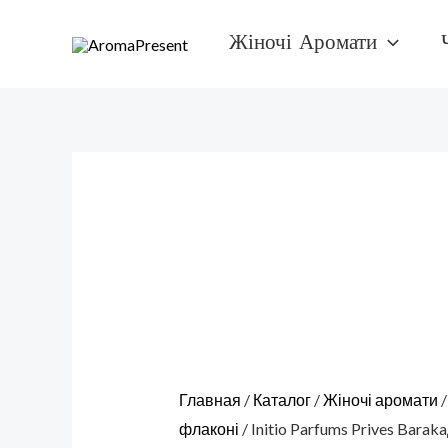
Перейти
Количество
Жіночі Аромати
к
товара
содержимому
Initio
Parfums
Prives
BarakaДухи
в
скляному
флаконі
50
мл
Главная
/
Каталог
/
Жіночі аромати
флаконі
/ Initio Parfums Prives Bara