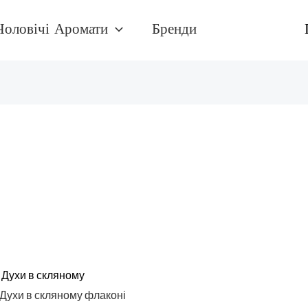
Чоловічі Аромати
Бренди
/
Духи в скляному
kaДухи в скляному флаконі