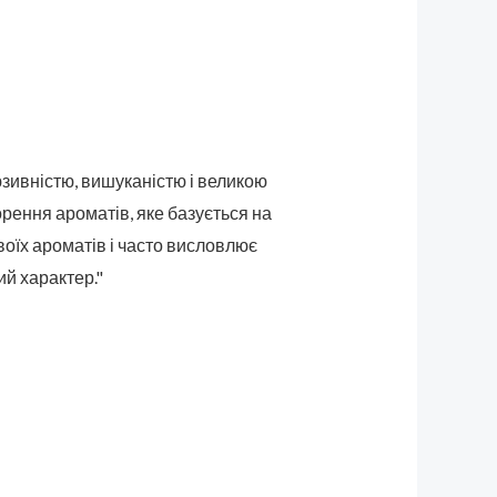
юзивністю, вишуканістю і великою
орення ароматів, яке базується на
своїх ароматів і часто висловлює
ий характер."