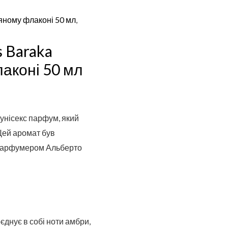
яному флаконі 50 мл
,
s Baraka
аконі 50 мл
 унісекс парфум, який
 Цей аромат був
 парфумером Альберто
єднує в собі ноти амбри,