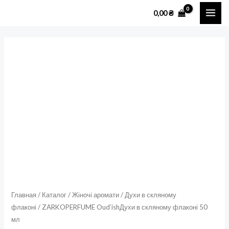
Перейти
MAI
0,00
₴
к
ME
содержимому
Количество
товара
ZARKOPERFUME
Oud'ishДухи
в
скляному
флаконі
50
мл
Главная
/
Каталог
/
Жіночі аромати
/
Духи в скляному
флаконі
/ ZARKOPERFUME Oud’ishДухи в скляному флаконі 50
мл