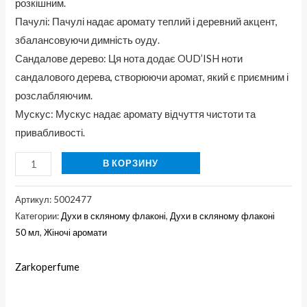
розкішним.
Пачулі: Пачулі надає аромату теплий і деревний акцент,
збалансовуючи димність оуду.
Сандалове дерево: Ця нота додає OUD’ISH ноти
сандалового дерева, створюючи аромат, який є приємним і
розслабляючим.
Мускус: Мускус надає аромату відчуття чистоти та
привабливості.
В КОРЗИНУ
Артикул:
5002477
Категории:
Духи в скляному флаконі
,
Духи в скляному флаконі
50 мл
,
Жіночі аромати
Zarkoperfume