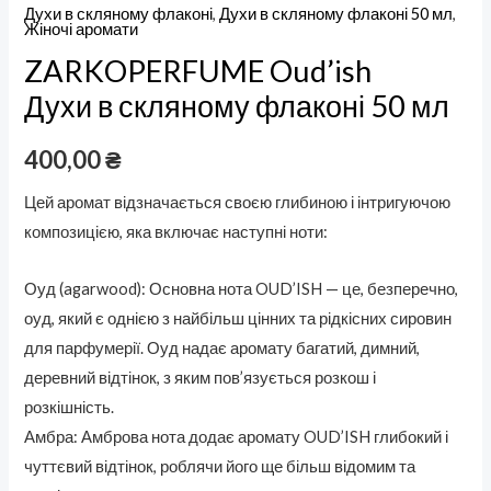
Духи в скляному флаконі
,
Духи в скляному флаконі 50 мл
,
Жіночі аромати
ZARKOPERFUME Oud’ish
Духи в скляному флаконі 50 мл
400,00
₴
Цей аромат відзначається своєю глибиною і інтригуючою
композицією, яка включає наступні ноти:
Оуд (agarwood): Основна нота OUD’ISH — це, безперечно,
оуд, який є однією з найбільш цінних та рідкісних сировин
для парфумерії. Оуд надає аромату багатий, димний,
деревний відтінок, з яким пов’язується розкош і
розкішність.
Амбра: Амброва нота додає аромату OUD’ISH глибокий і
чуттєвий відтінок, роблячи його ще більш відомим та