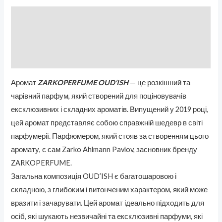
Описание
Бренд
Отзывы (0)
Аромат
ZARKOPERFUME OUD’ISH
— це розкішний та
чарівний парфум, який створений для поціновувачів
ексклюзивних і складних ароматів. Випущений у 2019 році,
цей аромат представляє собою справжній шедевр в світі
парфумерії. Парфюмером, який стояв за створенням цього
аромату, є сам Zarko Ahlmann Pavlov, засновник бренду
ZARKOPERFUME.
Загальна композиція OUD’ISH є багатошаровою і
складною, з глибоким і витонченим характером, який може
вразити і зачарувати. Цей аромат ідеально підходить для
осіб, які шукають незвичайні та ексклюзивні парфуми, які