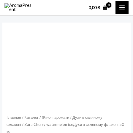
Перейти
MAI
0,00
₴
к
ME
содержимому
Количество
товара
Zara
Cherry
watermelon
iceДухи
в
скляному
флаконі
50
мл
Главная
/
Каталог
/
Жіночі аромати
/
Духи в скляному
флаконі
/ Zara Cherry watermelon iceДухи в скляному флаконі 50
мл