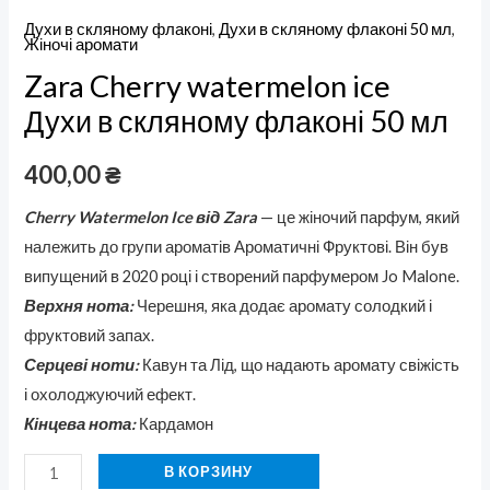
Духи в скляному флаконі
,
Духи в скляному флаконі 50 мл
,
Жіночі аромати
Zara Cherry watermelon ice
Духи в скляному флаконі 50 мл
400,00
₴
Cherry Watermelon Ice від Zara
— це жіночий парфум, який
належить до групи ароматів Ароматичні Фруктові. Він був
випущений в 2020 році і створений парфумером Jo Malone.
Верхня нота:
Черешня, яка додає аромату солодкий і
фруктовий запах.
Серцеві ноти:
Кавун та Лід, що надають аромату свіжість
і охолоджуючий ефект.
Кінцева нота:
Кардамон
В КОРЗИНУ