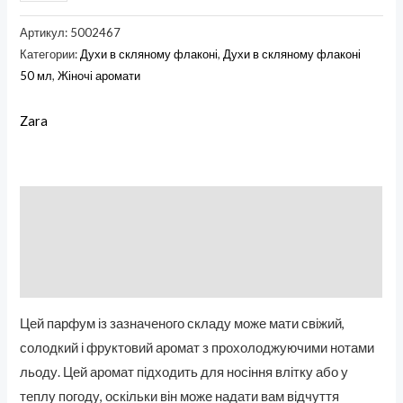
Артикул:
5002467
Категории:
Духи в скляному флаконі
,
Духи в скляному флаконі
50 мл
,
Жіночі аромати
Zara
Описание
Бренд
Отзывы (0)
Цей парфум із зазначеного складу може мати свіжий,
солодкий і фруктовий аромат з прохолоджуючими нотами
льоду. Цей аромат підходить для носіння влітку або у
теплу погоду, оскільки він може надати вам відчуття