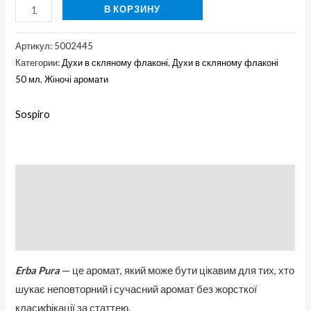
В КОРЗИНУ
Артикул:
5002445
Категории:
Духи в скляному флаконі
,
Духи в скляному флаконі
50 мл
,
Жіночі аромати
Sospiro
Описание
Бренд
Отзывы (0)
Erba Pura
— це аромат, який може бути цікавим для тих, хто
шукає неповторний і сучасний аромат без жорсткої
класифікації за статтею.