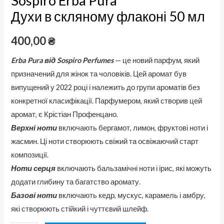
Sospiro Erba Pura
Духи в скляному флаконі 50 мл
400,00
₴
Erba Pura від Sospiro Perfumes
— це новий парфум, який
призначений для жінок та чоловіків. Цей аромат був
випущений у 2022 році і належить до групи ароматів без
конкретної класифікації. Парфумером, який створив цей
аромат, є Крістіан Профенцано.
Верхні ноти
включають бергамот, лимон, фруктові ноти і
жасмин. Ці ноти створюють свіжий та освіжаючий старт
композиції.
Ноти серця
включають бальзамічні ноти і ірис, які можуть
додати глибину та багатство аромату.
Базові ноти
включають кедр, мускус, карамель і амбру,
які створюють стійкий і чуттєвий шлейф.