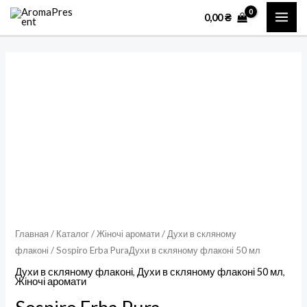
Перейти
MAI
0,00
₴
к
ME
содержимому
Количество
товара
Sospiro
Erba
PuraДухи
в
скляному
флаконі
50
мл
Главная
/
Каталог
/
Жіночі аромати
/
Духи в скляному
флаконі
/ Sospiro Erba PuraДухи в скляному флаконі 50 мл
Духи в скляному флаконі
,
Духи в скляному флаконі 50 мл
,
Жіночі аромати