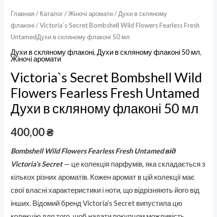
мл
Главная
/
Каталог
/
Жіночі аромати
/
Духи в скляному
флаконі
/ Victoria`s Secret Bombshell Wild Flowers Fearless Fresh
UntamedДухи в скляному флаконі 50 мл
Духи в скляному флаконі
,
Духи в скляному флаконі 50 мл
,
Жіночі аромати
Victoria`s Secret Bombshell Wild
Flowers Fearless Fresh Untamed
Духи в скляному флаконі 50 мл
400,00
₴
Bombshell Wild Flowers Fearless Fresh Untamed від
Victoria’s Secret
— це колекція парфумів, яка складається з
кількох різних ароматів. Кожен аромат в цій колекції має
свої власні характеристики і ноти, що відрізняють його від
інших. Відомий бренд Victoria’s Secret випустила цю
колекцію для того, щоб надати покупцям можливість