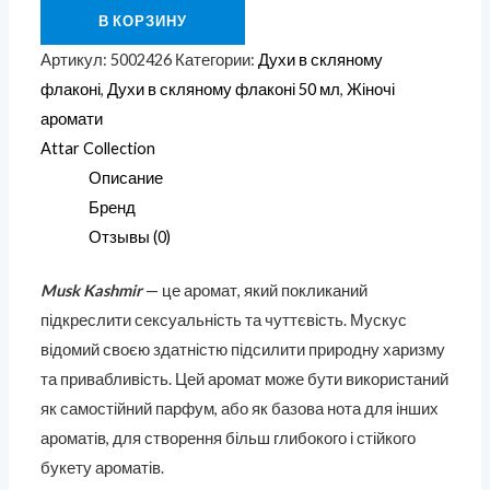
В КОРЗИНУ
Артикул:
5002426
Категории:
Духи в скляному
флаконі
,
Духи в скляному флаконі 50 мл
,
Жіночі
аромати
Attar Collection
Описание
Бренд
Отзывы (0)
Musk Kashmir
— це аромат, який покликаний
підкреслити сексуальність та чуттєвість. Мускус
відомий своєю здатністю підсилити природну харизму
та привабливість. Цей аромат може бути використаний
як самостійний парфум, або як базова нота для інших
ароматів, для створення більш глибокого і стійкого
букету ароматів.