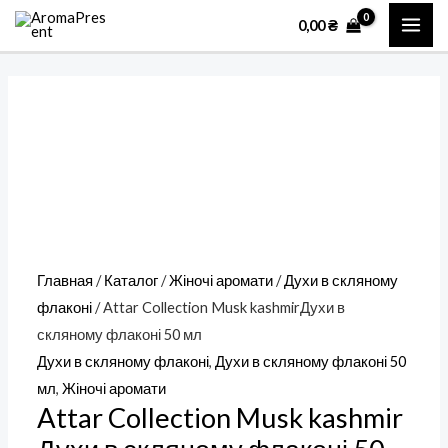
Перейти
Количество
MAI
0,00
₴
к
товара
ME
содержимому
Attar
Collection
Musk
kashmirДухи
в
скляному
флаконі
50
Главная
/
Каталог
/
Жіночі аромати
/
Духи в скляному
мл
флаконі
/ Attar Collection Musk kashmirДухи в
скляному флаконі 50 мл
Духи в скляному флаконі
,
Духи в скляному флаконі 50
мл
,
Жіночі аромати
Attar Collection Musk kashmir