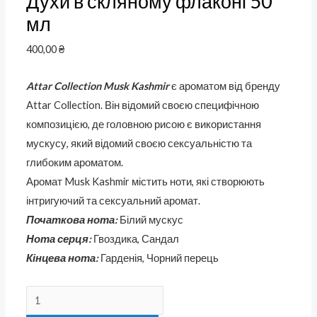
Духи в скляному флаконі 50
мл
400,00
₴
Attar Collection Musk Kashmir
є ароматом від бренду
Attar Collection. Він відомий своєю специфічною
композицією, де головною рисою є використання
мускусу, який відомий своєю сексуальністю та
глибоким ароматом.
Аромат Musk Kashmir містить ноти, які створюють
інтригуючий та сексуальний аромат.
Початкова нота:
Білий мускус
Нота серця:
Гвоздика, Сандал
Кінцева нота:
Гарденія, Чорний перець