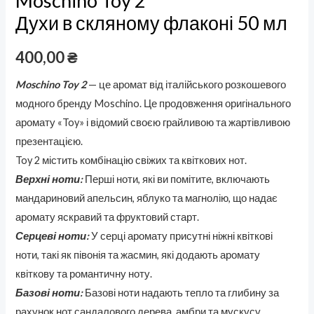
Moschino Toy 2
Духи в скляному флаконі 50 мл
400,00
₴
Moschino Toy 2
— це аромат від італійського розкошевого
модного бренду Moschino. Це продовження оригінального
аромату «Toy» і відомий своєю грайливою та жартівливою
презентацією.
Toy 2 містить комбінацію свіжих та квіткових нот.
Верхні ноти:
Перші ноти, які ви помітите, включають
мандариновий апельсин, яблуко та магнолію, що надає
аромату яскравий та фруктовий старт.
Серцеві ноти:
У серці аромату присутні ніжні квіткові
ноти, такі як півонія та жасмин, які додають аромату
квіткову та романтичну ноту.
Базові ноти:
Базові ноти надають тепло та глибину за
рахунок нот сандалового дерева, амбри та мускусу.