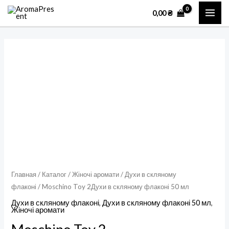
Перейти
MAI
0,00
₴
к
ME
содержимому
Количество
товара
Moschino
Toy
2Духи
в
скляному
флаконі
50
мл
Главная
/
Каталог
/
Жіночі аромати
/
Духи в скляному
флаконі
/ Moschino Toy 2Духи в скляному флаконі 50 мл
Духи в скляному флаконі
,
Духи в скляному флаконі 50 мл
,
Жіночі аромати