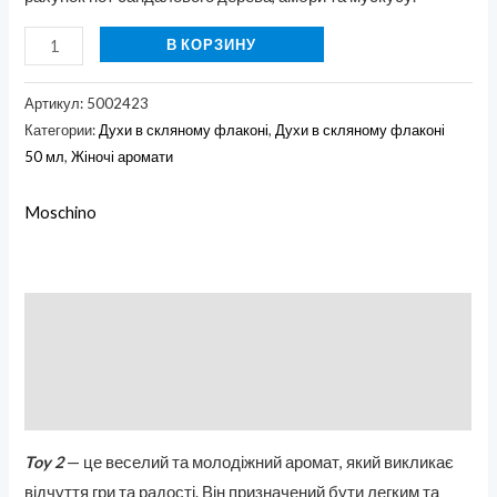
В КОРЗИНУ
Артикул:
5002423
Категории:
Духи в скляному флаконі
,
Духи в скляному флаконі
50 мл
,
Жіночі аромати
Moschino
Описание
Бренд
Отзывы (0)
Toy 2
— це веселий та молодіжний аромат, який викликає
відчуття гри та радості. Він призначений бути легким та