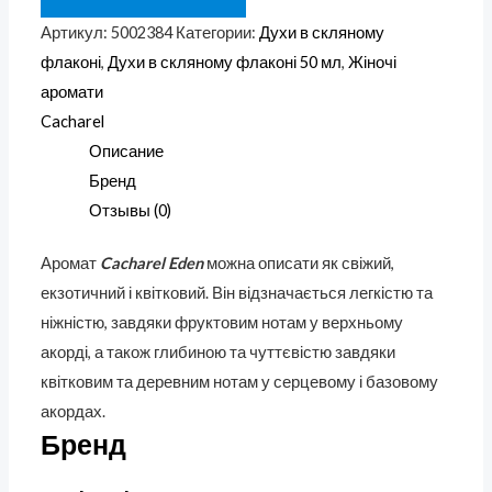
Артикул:
5002384
Категории:
Духи в скляному
флаконі
,
Духи в скляному флаконі 50 мл
,
Жіночі
аромати
Cacharel
Описание
Бренд
Отзывы (0)
Аромат
Cacharel Eden
можна описати як свіжий,
екзотичний і квітковий. Він відзначається легкістю та
ніжністю, завдяки фруктовим нотам у верхньому
акорді, а також глибиною та чуттєвістю завдяки
квітковим та деревним нотам у серцевому і базовому
акордах.
Бренд