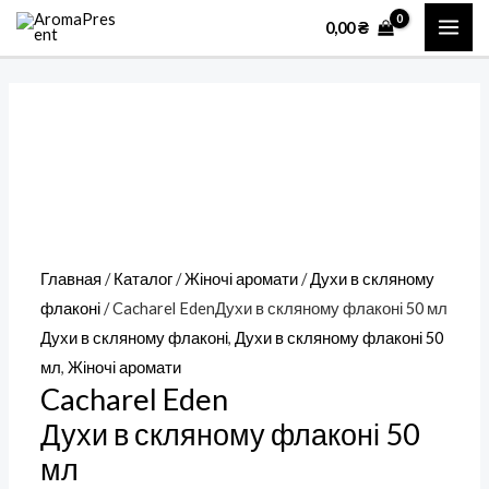
Перейти
Количество
MAI
0,00
₴
к
товара
ME
содержимому
Cacharel
EdenДухи
в
скляному
флаконі
50
мл
Главная
/
Каталог
/
Жіночі аромати
/
Духи в скляному
флаконі
/ Cacharel EdenДухи в скляному флаконі 50 мл
Духи в скляному флаконі
,
Духи в скляному флаконі 50
мл
,
Жіночі аромати
Cacharel Eden
Духи в скляному флаконі 50
мл