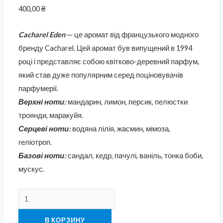
400,00
₴
Cacharel Eden
— це аромат від французького модного
бренду Cacharel. Цей аромат був випущений в 1994
році і представляє собою квітково-деревний парфум,
який став дуже популярним серед поціновувачів
парфумерії.
Верхні ноти:
мандарин, лимон, персик, пелюстки
троянди, маракуйя.
Серцеві ноти:
водяна лілія, жасмин, мімоза,
геліотроп.
Базові ноти:
сандал, кедр, пачулі, ваніль, тонка боби,
мускус.
В КОРЗИНУ