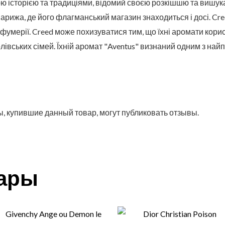
ою історією та традиціями, відомий своєю розкішшю та вишук
арижа, де його флагманський магазин знаходиться і досі. Cr
рфумерії. Creed може похизуватися тим, що їхні аромати кор
олівських сімей. Їхній аромат "Aventus" визнаний одним з на
, купившие данный товар, могут публиковать отзывы.
вары