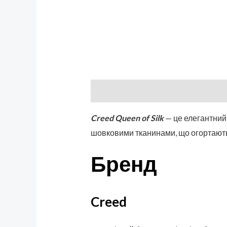
Описание
Бренд
Отзывы (0)
Creed Queen of Silk
— це елегантний,
шовковими тканинами, що огортають 
Бренд
Creed