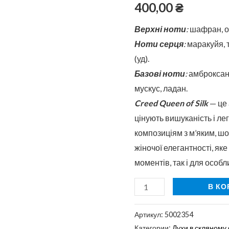
скляному
400,00
₴
флаконі
Верхні ноти
:
шафран, о
50
Ноти серця
:
маракуйя, 
мл
(уд).
Базові ноти
:
амброксан,
мускус, ладан.
Creed Queen of Silk
— це 
цінують вишуканість і ле
композиціям з м’яким, шо
жіночої елегантності, як
моментів, так і для особл
В КО
Артикул:
5002354
Категории:
Духи в скляному