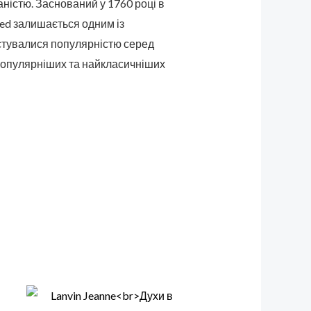
аністю. Заснований у 1760 році в
eed залишається одним із
истувалися популярністю серед
йпопулярніших та найкласичніших