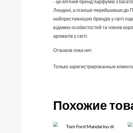
- це елітний бренд парфумів з багат
Лондоні, а пізніше перейшовши до П
найпрестижніших брендів у світі па
відомих особистостей та членів кор
ароматів у світі.
Отзывов пока нет.
Только зарегистрированные клиенты
Похожие то