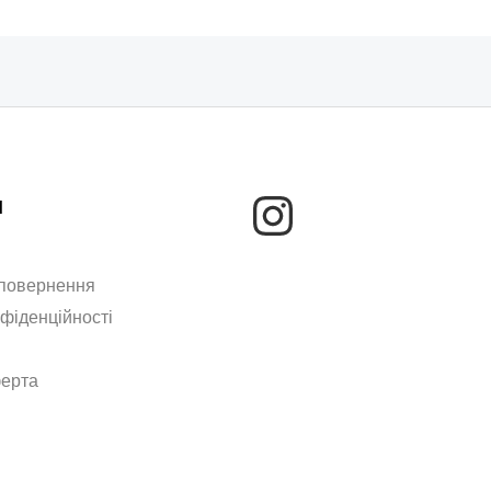
м
 повернення
нфіденційності
ферта