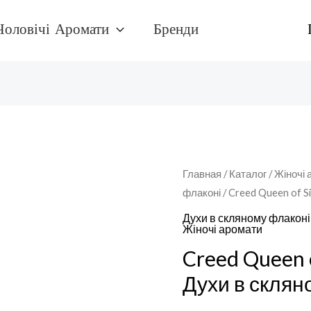
Чоловічі Аромати
Бренди
Количество
Главная
/
Каталог
/
Жіночі 
флаконі
/ Creed Queen of S
товара
Creed
Духи в скляному флаконі
Жіночі аромати
Queen
Creed Queen o
of
SilkДухи
Духи в склян
в