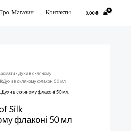
Про Магазин
Контакты
0,00
₴
аромати
/
Духи в скляному
ilkДухи в скляному флаконі 50 мл
,
Духи в скляному флаконі 50 мл
,
f Silk
ому флаконі 50 мл