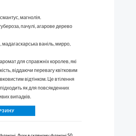
смантус, магнолія.
тубероза, пачулі, агарове дерево
 мадагаскарська ваніль, мирро,
аромат для справжніх королев, які
гкість, віддаючи перевагу квітковим
вковистим відтінком. Це втілення
е підходить як для повсякденних
ивих випадків.
РЗИНУ
 флаконі
,
Духи в скляному флаконі 50