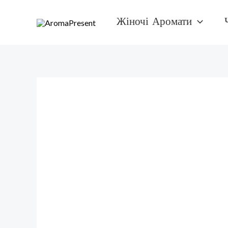
Перейти
Жіночі Аромати
к
содержимому