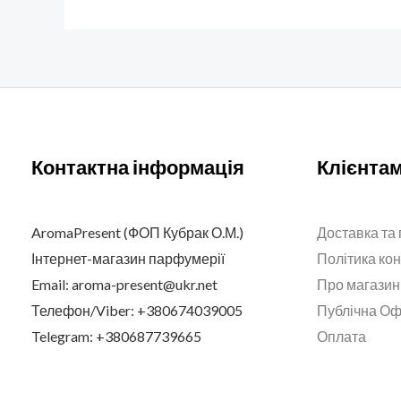
Контактна інформація
Клієнта
AromaPresent (ФОП Кубрак О.М.)
Доставка та
Інтернет-магазин парфумерії
Політика ко
Email: aroma-present@ukr.net
Про магазин
Телефон/Viber: +380674039005
Публічна О
Telegram: +380687739665
Оплата