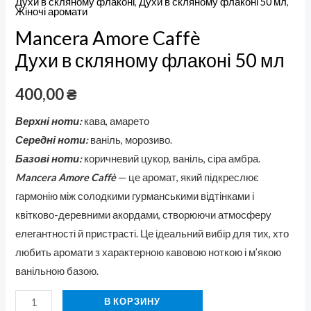
Духи в скляному флаконі
,
Духи в скляному флаконі 50 мл
,
Жіночі аромати
Mancera Amore Caffè
Духи в скляному флаконі 50 мл
400,00
₴
Верхні ноти:
кава, амарето
Середні ноти:
ваніль, морозиво.
Базові ноти:
коричневий цукор, ваніль, сіра амбра.
Mancera Amore Caffè
— це аромат, який підкреслює
гармонію між солодкими гурманськими відтінками і
квітково-деревними акордами, створюючи атмосферу
елегантності й пристрасті. Це ідеальний вибір для тих, хто
любить аромати з характерною кавовою ноткою і м’якою
ванільною базою.
В КОРЗИНУ