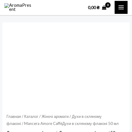
Перейти
MAI
0,00
₴
к
ME
содержимому
Количество
товара
Mancera
Amore
CaffèДухи
в
скляному
флаконі
50
мл
Главная
/
Каталог
/
Жіночі аромати
/
Духи в скляному
флаконі
/ Mancera Amore CaffèДухи в скляному флаконі 50 мл