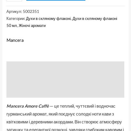
Артикул:
5002351
Категории:
Духи в скляному флаконі
,
Духи в скляному флаконі
50 мл
,
Жіночі аромати
Mancera
Описание
Бренд
Отзывы (0)
Mancera Amore Caffè
— це теплий, чуттєвий і водночас
гурманський аромат, який поєднує солодкі ноти кави з
квітковими і деревними акордами. Він створює атмосферу
затишку та елегантної розкоші, завдяки глибоким кавовим і