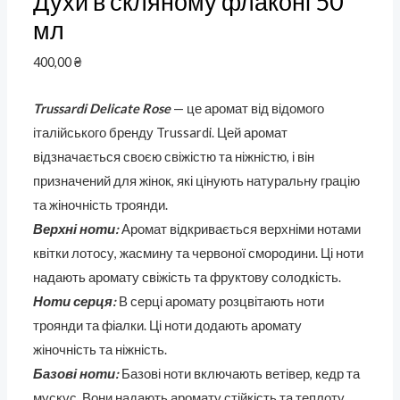
Духи в скляному флаконі 50
мл
400,00
₴
Trussardi Delicate Rose
— це аромат від відомого
італійського бренду Trussardi. Цей аромат
відзначається своєю свіжістю та ніжністю, і він
призначений для жінок, які цінують натуральну грацію
та жіночність троянди.
Верхні ноти:
Аромат відкривається верхніми нотами
квітки лотосу, жасмину та червоної смородини. Ці ноти
надають аромату свіжість та фруктову солодкість.
Ноти серця:
В серці аромату розцвітають ноти
троянди та фіалки. Ці ноти додають аромату
жіночність та ніжність.
Базові ноти:
Базові ноти включають ветівер, кедр та
мускус. Вони надають аромату стійкість та теплоту.