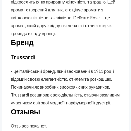
підкреслить їхню природну жіночність та грацію. Цей
аромат створений для тих, хто цінує аромати з
квітковою ніжністю та свіжістю. Delicate Rose — це
аромат, який дарує відчуття легкості та чистоти, як
троянда в саду вранці.
Бренд
Trussardi
- це італійський бренд, який заснований в 1911 році і
відомий своєю елегантністю, стилем та розкошшю.
Починаючи як виробник високоякісних рукавичок,
Trussardi розширив свою діяльність, стаючи важливим
учасником світової модної і парфумерної індустрії.
Отзывы
Отзывов пока нет.