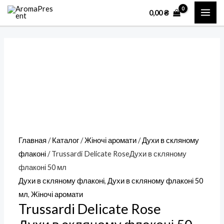
Перейти
Количество
MAI
0,00
₴
к
товара
ME
содержимому
Trussardi
Delicate
RoseДухи
в
скляному
флаконі
50
мл
Главная
/
Каталог
/
Жіночі аромати
/
Духи в скляному
флаконі
/ Trussardi Delicate RoseДухи в скляному
флаконі 50 мл
Духи в скляному флаконі
,
Духи в скляному флаконі 50
мл
,
Жіночі аромати
Trussardi Delicate Rose