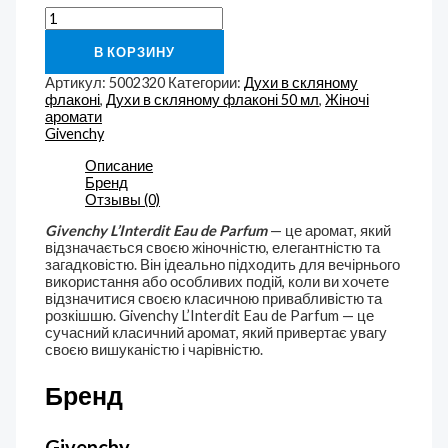
В КОРЗИНУ
Артикул:
5002320
Категории:
Духи в скляному
флаконі
,
Духи в скляному флаконі 50 мл
,
Жіночі
аромати
Givenchy
Описание
Бренд
Отзывы (0)
Givenchy L’Interdit Eau de Parfum
— це аромат, який
відзначається своєю жіночністю, елегантністю та
загадковістю. Він ідеально підходить для вечірнього
використання або особливих подій, коли ви хочете
відзначитися своєю класичною привабливістю та
розкішшю. Givenchy L’Interdit Eau de Parfum — це
сучасний класичний аромат, який привертає увагу
своєю вишуканістю і чарівністю.
Бренд
Givenchy