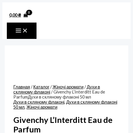
MAIN
Перейти
Количество
MENU
к
товара
содержимому
Givenchy
0,00
₴
L'Interditt
Eau
de
ParfumДухи
в
скляному
флаконі
50
мл
Главная
/
Каталог
/
Жіночі аромати
/
Духи в
скляному флаконі
/ Givenchy L’Interditt Eau de
ParfumДухи в скляному флаконі 50 мл
Духи в скляному флаконі
,
Духи в скляному флаконі
50 мл
,
Жіночі аромати
Givenchy L’Interditt Eau de
Parfum