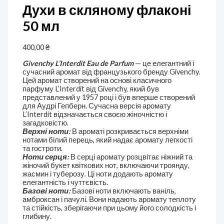
Духи в скляному флаконі
50 мл
400,00
₴
Givenchy L’Interdit Eau de Parfum
— це елегантний і
сучасний аромат від французького бренду Givenchy.
Цей аромат створений на основі класичного
парфуму L’Interdit від Givenchy, який був
представлений у 1957 році і був вперше створений
для Аудрі Гепберн. Сучасна версія аромату
L’Interdit відзначається своєю жіночністю і
загадковістю.
Верхні ноти:
В ароматі розкривається верхніми
нотами білий перець, який надає аромату легкості
та гостроти.
Ноти серця:
В серці аромату розцвітає ніжний та
жіночий букет квіткових нот, включаючи троянду,
жасмин і туберозу. Ці ноти додають аромату
елегантність і чуттєвість.
Базові ноти:
Базові ноти включають ваніль,
амброксан і пачулі. Вони надають аромату теплоту
та стійкість, зберігаючи при цьому його солодкість і
глибину.