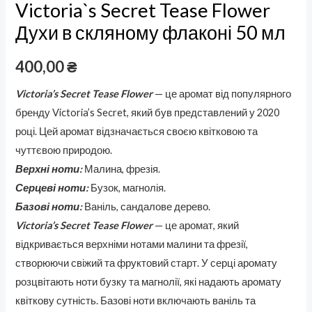
Victoria`s Secret Tease Flower
Духи в скляному флаконі 50 мл
400,00
₴
Victoria’s Secret Tease Flower
— це аромат від популярного
бренду Victoria’s Secret, який був представлений у 2020
році. Цей аромат відзначається своєю квітковою та
чуттєвою природою.
Верхні ноти:
Малина, фрезія.
Серцеві ноти:
Бузок, магнолія.
Базові ноти:
Ваніль, сандалове дерево.
Victoria’s Secret Tease Flower
— це аромат, який
відкривається верхніми нотами малини та фрезії,
створюючи свіжий та фруктовий старт. У серці аромату
розцвітають ноти бузку та магнолії, які надають аромату
квіткову сутність. Базові ноти включають ваніль та