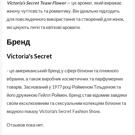
Victoria’s Secret Tease Flower
— це аромат, який виражає
жіночу чуттєвість та романтику. Він ідеально підходить
для повсякденного використання та створений для жінок,
які цінують легкі та квіткові аромати.
Бренд
Victoria's Secret
- це американський бренд у сфері білизни та пляжного
вбрання, а також виробник косметичних та парфумерних
товарів. Заснований у 1977 році Ройменом Тільденом та
його дружиною Гейлл Роймен, бренд став відомим завдяки
своїм ексклюзивним та сексуальним колекціям білизни та
модного показу Victoria's Secret Fashion Show.
Отзывов пока нет.