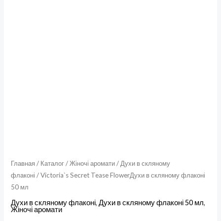
Главная
/
Каталог
/
Жіночі аромати
/
Духи в скляному
флаконі
/ Victoria`s Secret Tease FlowerДухи в скляному флаконі
50 мл
Духи в скляному флаконі
,
Духи в скляному флаконі 50 мл
,
Жіночі аромати