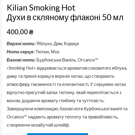
Kilian Smoking Hot
Духи в скляному флаконі 50 мл
400,00
₴
Верхні ноти:
Яблуко, Дим, Кориця
Ноти серця:
Тютюн, Мох
Базові ноти:
Бурбонська Ваніль, Orcanox™
«Smoking Hot» відкривається ароматом соковитого яблука,
диму та пряної кориці в верхніх нотах, що створюють
атмосферу таємничості та елегантності. У серцевих нотах
відчутно присутній запах тютюну, який переплітається з
мохом, додаючи аромату глибину та чуттєвість.
Завершуючи композицію, базові ноти бурбонської ванілі та
Orcanox™ надають аромату теплоту та привабливість,
створюючи незабутній шлейф.