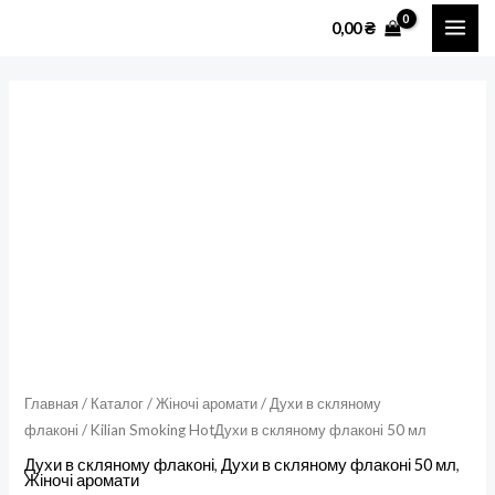
Перейти
MAI
0,00
₴
к
ME
содержимому
Количество
товара
Kilian
Smoking
HotДухи
в
скляному
флаконі
50
мл
Главная
/
Каталог
/
Жіночі аромати
/
Духи в скляному
флаконі
/ Kilian Smoking HotДухи в скляному флаконі 50 мл
Духи в скляному флаконі
,
Духи в скляному флаконі 50 мл
,
Жіночі аромати