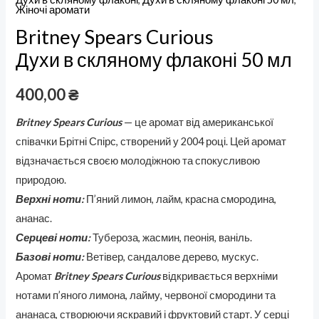
Жіночі аромати
Britney Spears Curious
Духи в скляному флаконі 50 мл
400,00
₴
Britney Spears Curious
— це аромат від американської
співачки Брітні Спірс, створений у 2004 році. Цей аромат
відзначається своєю молодіжною та спокусливою
природою.
Верхні ноти:
П’яний лимон, лайм, красна смородина,
ананас.
Серцеві ноти:
Тубероза, жасмин, пеонія, ваніль.
Базові ноти:
Ветівер, сандалове дерево, мускус.
Аромат
Britney Spears Curious
відкривається верхніми
нотами п’яного лимона, лайму, червоної смородини та
ананаса, створюючи яскравий і фруктовий старт. У серці