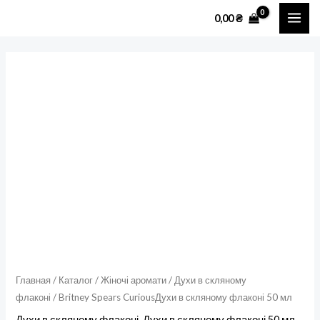
Перейти
MAI
0,00
₴
к
ME
содержимому
Количество
товара
Britney
Spears
CuriousДухи
в
скляному
флаконі
50
мл
Главная
/
Каталог
/
Жіночі аромати
/
Духи в скляному
флаконі
/ Britney Spears CuriousДухи в скляному флаконі 50 мл
Духи в скляному флаконі
,
Духи в скляному флаконі 50 мл
,