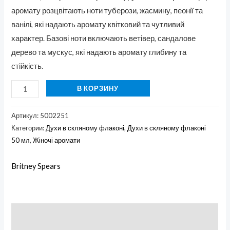
аромату розцвітають ноти туберози, жасмину, пеонії та
ванілі, які надають аромату квітковий та чутливий
характер. Базові ноти включають ветівер, сандалове
дерево та мускус, які надають аромату глибину та
стійкість.
В КОРЗИНУ
Артикул:
5002251
Категории:
Духи в скляному флаконі
,
Духи в скляному флаконі
50 мл
,
Жіночі аромати
Britney Spears
Описание