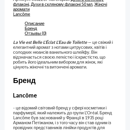
флаконі
,
Духи в скляному флаконі 50 мл
,
Жіночі
аромати
Lancôme
Описание
Бренд
Отзывы (0)
La Vie est Belle L’Éclat L’Eau de Toilette
— це свіжий і
елегантний аромат з нотами цитрусових, квітів і
солодких нюансів ванильного шлейфу. Він
відзначається своєю легкістю і іскристістю, що
робить його ідеальним вибором для жінок, які
цінують жіночні та витончені аромати.
Бренд
Lancôme
- це відомий світовий бренд у сфері косметики і
парфумерії, який належить до групи L'Oréal. Бренд
Lancôme був заснований у Франції в 1935 році
Арманом Петіжаном, і з того часу він став одним із
провідних представників лінійки продуктів для