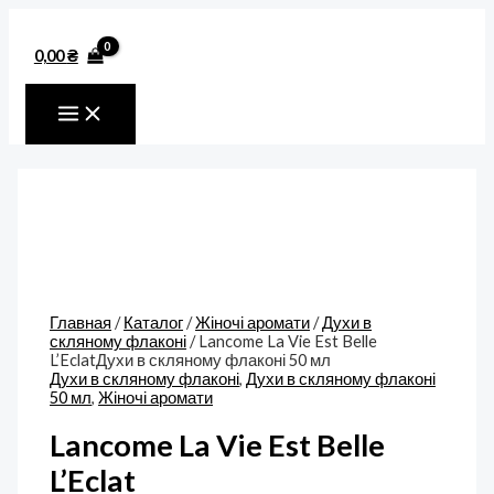
MAIN
Перейти
Количество
MENU
к
товара
содержимому
Lancome
0,00
₴
La
Vie
Est
Belle
L'EclatДухи
в
скляному
флаконі
50
мл
Главная
/
Каталог
/
Жіночі аромати
/
Духи в
скляному флаконі
/ Lancome La Vie Est Belle
L’EclatДухи в скляному флаконі 50 мл
Духи в скляному флаконі
,
Духи в скляному флаконі
50 мл
,
Жіночі аромати
Lancome La Vie Est Belle
L’Eclat