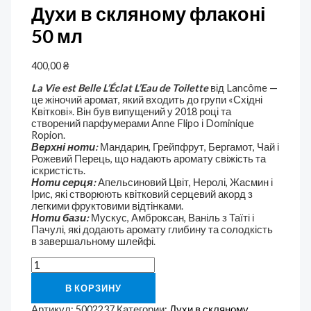
Духи в скляному флаконі
50 мл
400,00
₴
La Vie est Belle L’Éclat L’Eau de Toilette
від Lancôme —
це жіночий аромат, який входить до групи «Східні
Квіткові». Він був випущений у 2018 році та
створений парфумерами Anne Flipo і Dominique
Ropion.
Верхні ноти:
Мандарин, Грейпфрут, Бергамот, Чай і
Рожевий Перець, що надають аромату свіжість та
іскристість.
Ноти серця:
Апельсиновий Цвіт, Неролі, Жасмин і
Ірис, які створюють квітковий серцевий акорд з
легкими фруктовими відтінками.
Ноти бази:
Мускус, Амброксан, Ваніль з Таїті і
Пачулі, які додають аромату глибину та солодкість
в завершальному шлейфі.
В КОРЗИНУ
Артикул:
5002237
Категории:
Духи в скляному