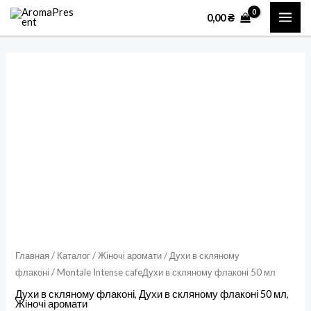
Перейти
MAI
0,00
₴
к
ME
содержимому
Количество
товара
Montale
Intense
cafeДухи
в
скляному
флаконі
50
мл
Главная
/
Каталог
/
Жіночі аромати
/
Духи в скляному
флаконі
/ Montale Intense cafeДухи в скляному флаконі 50 мл
Духи в скляному флаконі
,
Духи в скляному флаконі 50 мл
,
Жіночі аромати