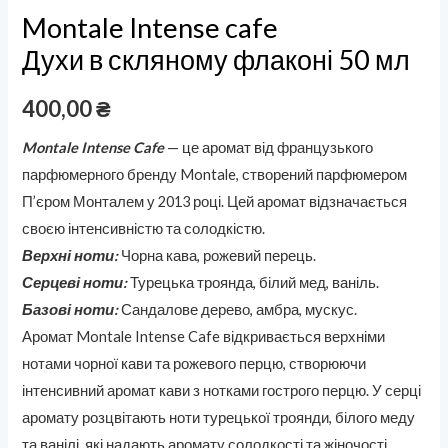
Montale Intense cafe
Духи в скляному флаконі 50 мл
400,00
₴
Montale Intense Cafe
— це аромат від французького
парфюмерного бренду Montale, створений парфюмером
П’єром Монталем у 2013 році. Цей аромат відзначається
своєю інтенсивністю та солодкістю.
Верхні ноти:
Чорна кава, рожевий перець.
Серцеві ноти:
Турецька троянда, білий мед, ваніль.
Базові ноти:
Сандалове дерево, амбра, мускус.
Аромат Montale Intense Cafe відкривається верхніми
нотами чорної кави та рожевого перцю, створюючи
інтенсивний аромат кави з нотками гострого перцю. У серці
аромату розцвітають ноти турецької троянди, білого меду
та ванілі, які надають аромату солодкості та жіночості.