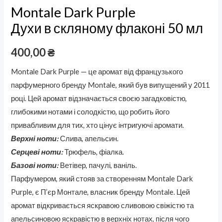
Montale Dark Purple
Духи в скляному флаконі 50 мл
400,00
₴
Montale Dark Purple — це аромат від французького
парфумерного бренду Montale, який був випущений у 2011
році. Цей аромат відзначається своєю загадковістю,
глибокими нотами і солодкістю, що робить його
привабливим для тих, хто цінує інтригуючі аромати.
Верхні ноти:
Слива, апельсин.
Серцеві ноти:
Трюфель, фіалка.
Базові ноти:
Ветівер, пачулі, ваніль.
Парфумером, який стояв за створенням Montale Dark
Purple, є П’єр Монтале, власник бренду Montale. Цей
аромат відкривається яскравою сливовою свіжістю та
апельсиновою яскравістю в верхніх нотах, після чого