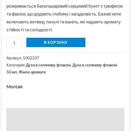
розкривається багатошаровий серцевий букет з трюфелю
та фіалки, що додають глибину і загадковість. Базові ноти
включають ветівер, пачулі та ваніль, які надають аромату
стійкості та солодкості.
В КОРЗИНУ
Артикул:
5002207
Категории:
Духи в скляному флаконі
,
Духи в скляному флаконі
50 мл
,
Жіночі аромати
Montale
Описание
Бренд