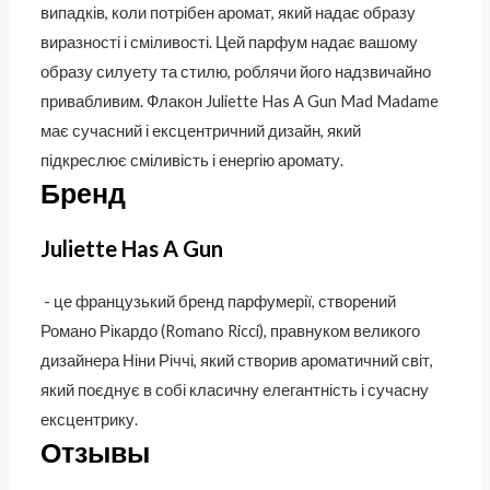
випадків, коли потрібен аромат, який надає образу
виразності і сміливості. Цей парфум надає вашому
образу силуету та стилю, роблячи його надзвичайно
привабливим. Флакон Juliette Has A Gun Mad Madame
має сучасний і ексцентричний дизайн, який
підкреслює сміливість і енергію аромату.
Бренд
Juliette Has A Gun
- це французький бренд парфумерії, створений
Романо Рікардо (Romano Ricci), правнуком великого
дизайнера Ніни Річчі, який створив ароматичний світ,
який поєднує в собі класичну елегантність і сучасну
ексцентрику.
Отзывы