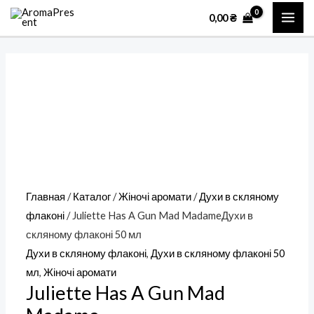
Перейти
Количество
MAI
0,00
₴
к
товара
ME
содержимому
Juliette
Has
A
Gun
Mad
MadameДухи
в
скляному
Главная
/
Каталог
/
Жіночі аромати
/
Духи в скляному
флаконі
флаконі
/ Juliette Has A Gun Mad MadameДухи в
50
скляному флаконі 50 мл
мл
Духи в скляному флаконі
,
Духи в скляному флаконі 50
мл
,
Жіночі аромати
Juliette Has A Gun Mad