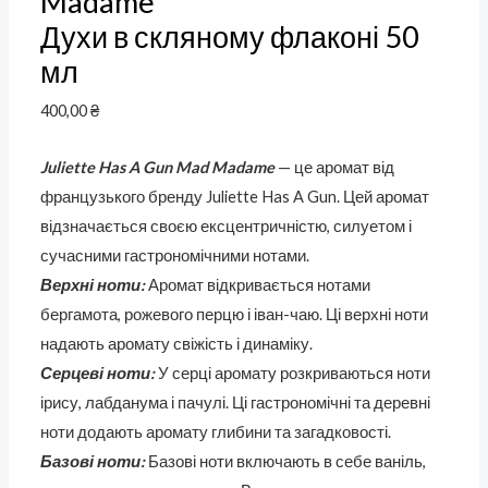
Madame
Духи в скляному флаконі 50
мл
400,00
₴
Juliette Has A Gun Mad Madame
— це аромат від
французького бренду Juliette Has A Gun. Цей аромат
відзначається своєю ексцентричністю, силуетом і
сучасними гастрономічними нотами.
Верхні ноти:
Аромат відкривається нотами
бергамота, рожевого перцю і іван-чаю. Ці верхні ноти
надають аромату свіжість і динаміку.
Серцеві ноти:
У серці аромату розкриваються ноти
ірису, лабданума і пачулі. Ці гастрономічні та деревні
ноти додають аромату глибини та загадковості.
Базові ноти:
Базові ноти включають в себе ваніль,