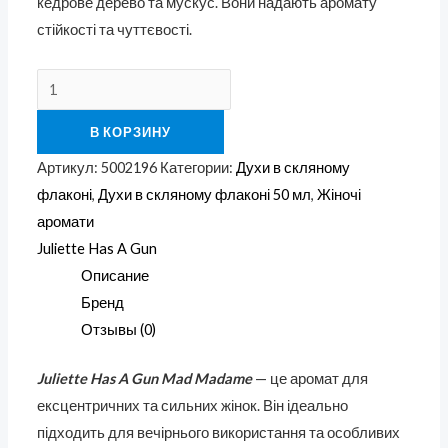
кедрове дерево та мускус. Вони надають аромату
стійкості та чуттєвості.
В КОРЗИНУ
Артикул:
5002196
Категории:
Духи в скляному
флаконі
,
Духи в скляному флаконі 50 мл
,
Жіночі
аромати
Juliette Has A Gun
Описание
Бренд
Отзывы (0)
Juliette Has A Gun Mad Madame
— це аромат для
ексцентричних та сильних жінок. Він ідеально
підходить для вечірнього використання та особливих