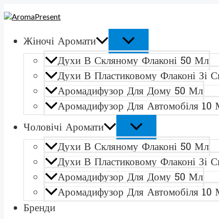
ПЕРЕКЛЮЧАТЕЛЬ
ПЕРЕКЛЮЧАТЕЛЬ
Перейти
Количество
МЕНЮ
МЕНЮ
к
товара
содержимому
Yves
Saint
Жіночі Аромати
Laurent
Mon
Духи В Скляному Флаконі 50 Мл
ParisДухи
в
Духи В Пластиковому Флаконі Зі С
скляному
Аромадифузор Для Дому 50 Мл
флаконі
50
Аромадифузор Для Автомобіля 10 
мл
Чоловічі Аромати
Духи В Скляному Флаконі 50 Мл
Духи В Пластиковому Флаконі Зі С
Аромадифузор Для Дому 50 Мл
Аромадифузор Для Автомобіля 10 
Бренди