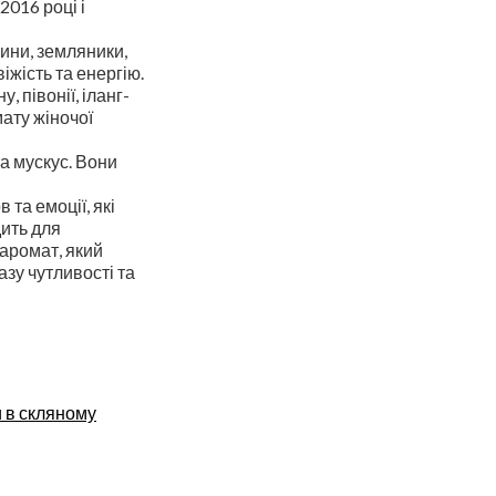
016 році і
ини, земляники,
іжість та енергію.
 півонії, іланг-
мату жіночої
та мускус. Вони
 та емоції, які
дить для
 аромат, який
зу чутливості та
 в скляному