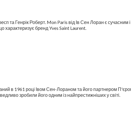
сп та Генрік Роберт. Mon Paris від Ів Сен Лоран є сучасним 
о характеризує бренд Yves Saint Laurent.
ваний в 1961 році Івом Сен-Лораном та його партнером П'єр
раведливо зробили його одним із найпрестижніших у світі.