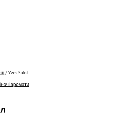
ні
/ Yves Saint
іночі аромати
мл