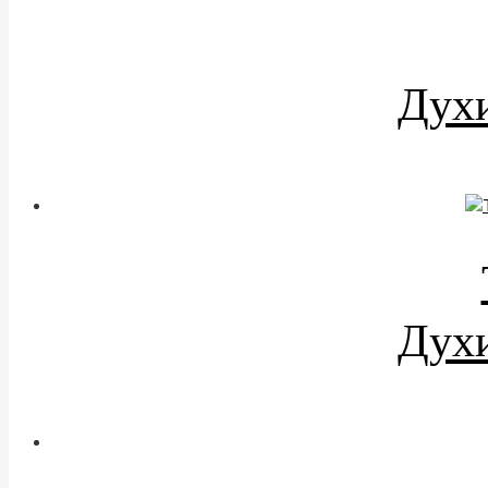
Духи
Духи