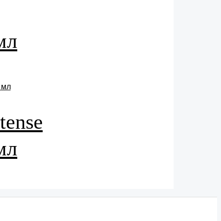
мл
tense
мл