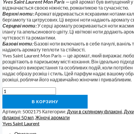
Yves Saint Laurent Mon Paris —
цей аромат був випущений у 2
відзначається своєю ніжністю, романтикою та сучасністю.
Верхні ноти:
Аромат відкривається яскравими нотами кал
бергамоту та цитрусових. Ці верхні ноти надають аромату св
Серцеві ноти:
У серці аромату розкриваються ноти жасмину,
ілангу та апельсинового цвіту. Ці квіткові ноти додають аро
чуттєвості та романтики.
Базові ноти:
Базові ноти включають в себе пачулі, ваніль 
надають аромату теплоти та стійкості.
Yves Saint Laurent Mon Paris — це аромат, який виражає любов
розцвітають в паризькому місті кохання. Він ідеально підхо
вечірнього використання та особливих подій, коли потрібен
надає образу розкіш і стиль. Цей парфум надає вашому обра
розкіші, роблячи його надзвичайно жіночим і привабливим.
В КОРЗИНУ
Артикул:
5002175
Категории:
Духи в скляному флаконі
,
Духи
флаконі 50 мл
,
Жіночі аромати
Yves Saint Laurent
Описание