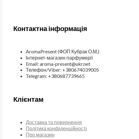
Контактна інформація
AromaPresent (ФОП Кубрак О.М.)
Інтернет-магазин парфумерії
Email: aroma-present@ukr.net
Телефон/Viber: +380674039005
Telegram: +380687739665
Клієнтам
Доставка та повернення
Політика конфіденційності
Про магазин