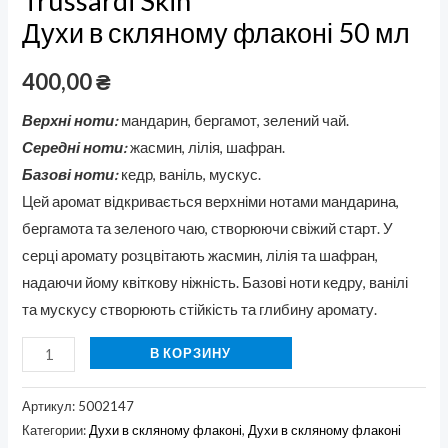
Trussardi Skin
Духи в скляному флаконі 50 мл
400,00
₴
Верхні ноти:
мандарин, бергамот, зелений чай.
Середні ноти:
жасмин, лілія, шафран.
Базові ноти:
кедр, ваніль, мускус.
Цей аромат відкривається верхніми нотами мандарина,
бергамота та зеленого чаю, створюючи свіжий старт. У
серці аромату розцвітають жасмин, лілія та шафран,
надаючи йому квіткову ніжність. Базові ноти кедру, ванілі
та мускусу створюють стійкість та глибину аромату.
В КОРЗИНУ
Артикул:
5002147
Категории:
Духи в скляному флаконі
,
Духи в скляному флаконі