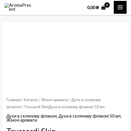
Перейти
MAI
0,00
₴
к
ME
содержимому
Количество
товара
Trussardi
SkinДухи
в
скляному
флаконі
50
мл
Главная
/
Каталог
/
Жіночі аромати
/
Духи в скляному
флаконі
/ Trussardi SkinДухи в скляному флаконі 50 мл
Духи в скляному флаконі
,
Духи в скляному флаконі 50 мл
,
Жіночі аромати