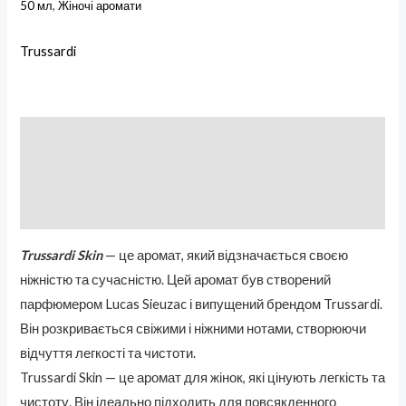
50 мл
,
Жіночі аромати
Trussardi
Описание
Бренд
Отзывы (0)
Trussardi Skin
— це аромат, який відзначається своєю
ніжністю та сучасністю. Цей аромат був створений
парфюмером Lucas Sieuzac і випущений брендом Trussardi.
Він розкривається свіжими і ніжними нотами, створюючи
відчуття легкості та чистоти.
Trussardi Skin — це аромат для жінок, які цінують легкість та
чистоту. Він ідеально підходить для повсякденного