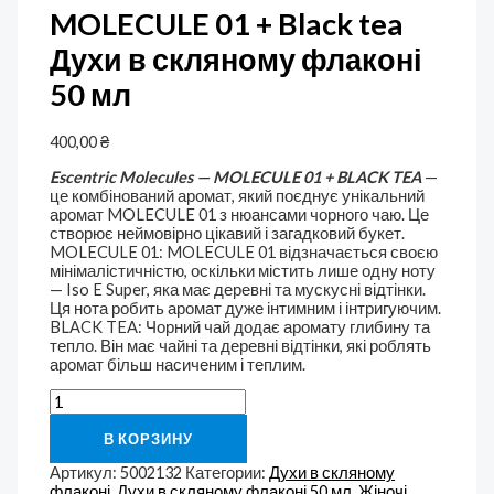
MOLECULE 01 + Black tea
Духи в скляному флаконі
50 мл
400,00
₴
Escentric Molecules — MOLECULE 01 + BLACK TEA
—
це комбінований аромат, який поєднує унікальний
аромат MOLECULE 01 з нюансами чорного чаю. Це
створює неймовірно цікавий і загадковий букет.
MOLECULE 01: MOLECULE 01 відзначається своєю
мінімалістичністю, оскільки містить лише одну ноту
— Iso E Super, яка має деревні та мускусні відтінки.
Ця нота робить аромат дуже інтимним і інтригуючим.
BLACK TEA: Чорний чай додає аромату глибину та
тепло. Він має чайні та деревні відтінки, які роблять
аромат більш насиченим і теплим.
В КОРЗИНУ
Артикул:
5002132
Категории:
Духи в скляному
флаконі
,
Духи в скляному флаконі 50 мл
,
Жіночі