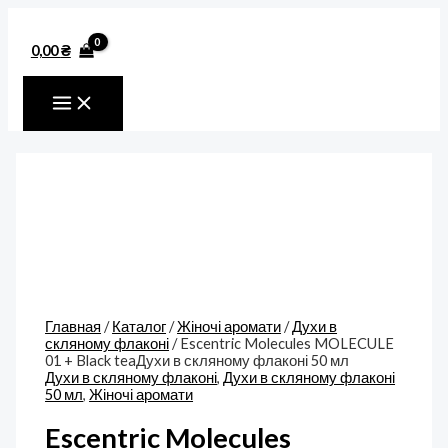
MAIN
Перейти
Количество
MENU
к
товара
содержимому
Escentric
0,00
₴
Molecules
MOLECULE
01
+
Black
teaДухи
в
скляному
флаконі
50
мл
Главная
/
Каталог
/
Жіночі аромати
/
Духи в
скляному флаконі
/ Escentric Molecules MOLECULE
01 + Black teaДухи в скляному флаконі 50 мл
Духи в скляному флаконі
,
Духи в скляному флаконі
50 мл
,
Жіночі аромати
Escentric Molecules