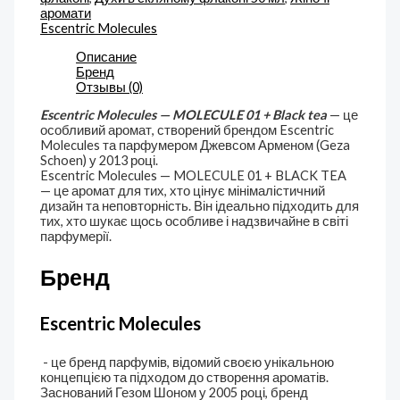
аромати
Escentric Molecules
Описание
Бренд
Отзывы (0)
Escentric Molecules — MOLECULE 01 + Black tea
— це
особливий аромат, створений брендом Escentric
Molecules та парфумером Джевсом Арменом (Geza
Schoen) у 2013 році.
Escentric Molecules — MOLECULE 01 + BLACK TEA
— це аромат для тих, хто цінує мінімалістичний
дизайн та неповторність. Він ідеально підходить для
тих, хто шукає щось особливе і надзвичайне в світі
парфумерії.
Бренд
Escentric Molecules
- це бренд парфумів, відомий своєю унікальною
концепцією та підходом до створення ароматів.
Заснований Гезом Шоном у 2005 році, бренд