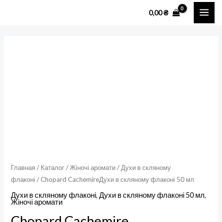
Перейти
MAI
0,00
₴
к
ME
содержимому
Количество
товара
Chopard
CachemireДухи
в
скляному
флаконі
50
мл
Главная
/
Каталог
/
Жіночі аромати
/
Духи в скляному
флаконі
/ Chopard CachemireДухи в скляному флаконі 50 мл
Духи в скляному флаконі
,
Духи в скляному флаконі 50 мл
,
Жіночі аромати
Chopard Cachemire