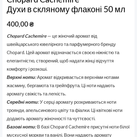
Духи в скляному флаконі 50 мл
400,00
₴
Chopard Cachemire
— це жіночий аромат від
швейцарського ювелірного та парфумерного бренду
Chopard. Цей аромат відзначається своєю ніжністю та
елегантністю, створений, щоб надати жінці відчуття
комфорту і розкоші.
Верхні ноти:
Аромат відкривається верхніми нотами
жасмину, бергамота та грейпфрута. Ці ноти надають
аромату свіжість та легкість.
Середні ноти:
У серці аромату розкриваються ноти
троянди, апельсинового цвіту та фіалки. Ці квіткові ноти
додають аромату жіночності та чуттєвості.
Базові ноти:
В базі Chopard Cachemire присутні ноти білої
мускусної моркви та ванілі. Вони надають аромату