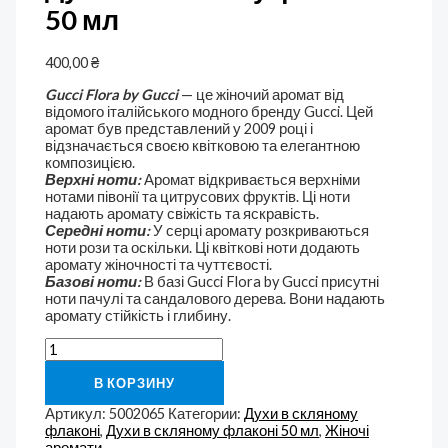
50 мл
400,00
₴
Gucci Flora by Gucci
— це жіночий аромат від
відомого італійського модного бренду Gucci. Цей
аромат був представлений у 2009 році і
відзначається своєю квітковою та елегантною
композицією.
Верхні ноти:
Аромат відкривається верхніми
нотами півонії та цитрусових фруктів. Ці ноти
надають аромату свіжість та яскравість.
Середні ноти:
У серці аромату розкриваються
ноти рози та оскільки. Ці квіткові ноти додають
аромату жіночності та чуттєвості.
Базові ноти:
В базі Gucci Flora by Gucci присутні
ноти пачулі та сандалового дерева. Вони надають
аромату стійкість і глибину.
В КОРЗИНУ
Артикул:
5002065
Категории:
Духи в скляному
флаконі
,
Духи в скляному флаконі 50 мл
,
Жіночі
аромати