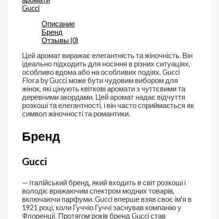
Gucci
Описание
Бренд
Отзывы (0)
Цей аромат виражає елегантність та жіночність. Він
ідеально підходить для носіння в різних ситуаціях,
особливо вдома або на особливих подіях. Gucci
Flora by Gucci може бути чудовим вибором для
жінок, які цінують квіткові аромати з чуттєвими та
деревними акордами. Цей аромат надає відчуття
розкоші та елегантності, і він часто сприймається як
символ жіночності та романтики.
Бренд
Gucci
— італійський бренд, який входить в світ розкоші і
володіє вражаючим спектром модних товарів,
включаючи парфуми. Gucci вперше взяв своє ім'я в
1921 році, коли Гуччіо Гуччі заснував компанію у
Флоренції. Протягом років бренд Gucci став