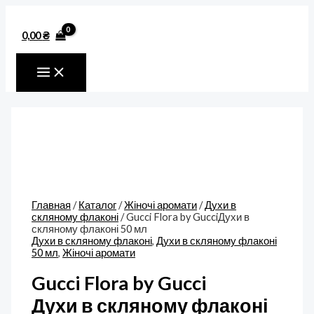
MAIN
Перейти
Количество
MENU
к
товара
содержимому
Gucci
0,00
₴
Flora
by
GucciДухи
в
скляному
флаконі
50
мл
Главная
/
Каталог
/
Жіночі аромати
/
Духи в
скляному флаконі
/ Gucci Flora by GucciДухи в
скляному флаконі 50 мл
Духи в скляному флаконі
,
Духи в скляному флаконі
50 мл
,
Жіночі аромати
Gucci Flora by Gucci
Духи в скляному флаконі