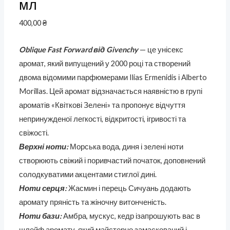
мл
400,00
₴
Oblique Fast Forward від Givenchy
— це унісекс
аромат, який випущений у 2000 році та створений
двома відомими парфюмерами Ilias Ermenidis і Alberto
Morillas. Цей аромат відзначається наявністю в групі
ароматів «Квіткові Зелені» та пропонує відчуття
непринужденої легкості, відкритості, ігривості та
свіжості.
Верхні ноти:
Морська вода, диня і зелені ноти
створюють свіжий і поривчастий початок, доповнений
солодкуватими акцентами стиглої дині.
Ноти серця:
Жасмин і перець Сичуань додають
аромату пряність та жіночну витонченість.
Ноти бази:
Амбра, мускус, кедр ізапрошують вас в
шлейф аромату, який майстерно замаскований і