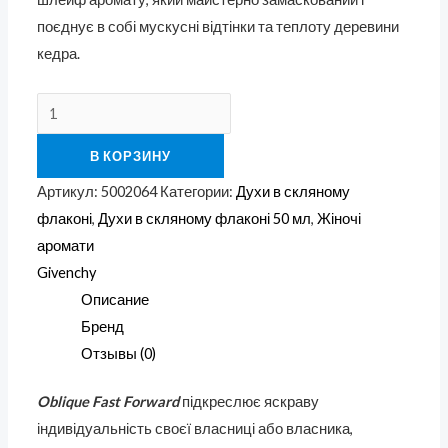
поєднує в собі мускусні відтінки та теплоту деревини
кедра.
В КОРЗИНУ
Артикул:
5002064
Категории:
Духи в скляному
флаконі
,
Духи в скляному флаконі 50 мл
,
Жіночі
аромати
Givenchy
Описание
Бренд
Отзывы (0)
Oblique Fast Forward
підкреслює яскраву
індивідуальність своєї власниці або власника,