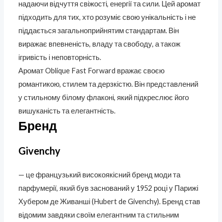
надаючи відчуття свіжості, енергії та сили. Цей аромат
підходить для тих, хто розуміє свою унікальність і не
піддається загальноприйнятим стандартам. Він
виражає впевненість, владу та свободу, а також
ігривість і неповторність.
Аромат Oblique Fast Forward вражає своєю
романтикою, стилем та дерзкістю. Він представлений
у стильному білому флаконі, який підкреслює його
вишуканість та елегантність.
Бренд
Givenchy
— це французький високоякісний бренд моди та
парфумерії, який був заснований у 1952 році у Парижі
Хубером де Живанші (Hubert de Givenchy). Бренд став
відомим завдяки своїм елегантним та стильним