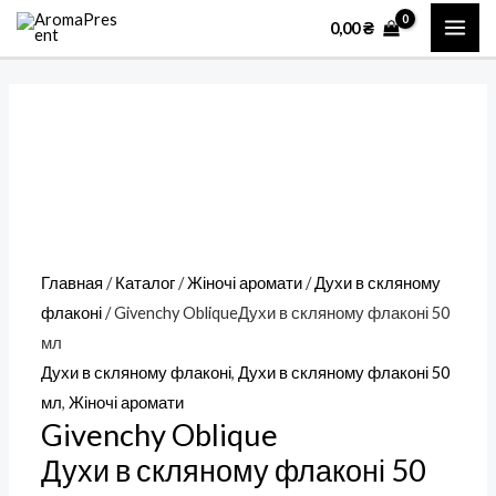
Перейти
Количество
MAI
0,00
₴
к
товара
ME
содержимому
Givenchy
ObliqueДухи
в
скляному
флаконі
50
мл
Главная
/
Каталог
/
Жіночі аромати
/
Духи в скляному
флаконі
/ Givenchy ObliqueДухи в скляному флаконі 50
мл
Духи в скляному флаконі
,
Духи в скляному флаконі 50
мл
,
Жіночі аромати
Givenchy Oblique
Духи в скляному флаконі 50