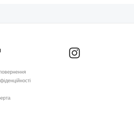
м
 повернення
нфіденційності
ферта