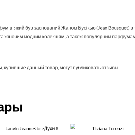
умів, який був заснований Жаном Бусікью (Jean Bousquet) в 1
та жіночим модним колекціям, а також популярним парфумам
, купившие данный товар, могут публиковать отзывы.
вары