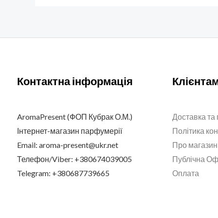
Контактна інформація
Клієнта
AromaPresent (ФОП Кубрак О.М.)
Доставка та
Інтернет-магазин парфумерії
Політика ко
Email: aroma-present@ukr.net
Про магазин
Телефон/Viber: +380674039005
Публічна О
Telegram: +380687739665
Оплата