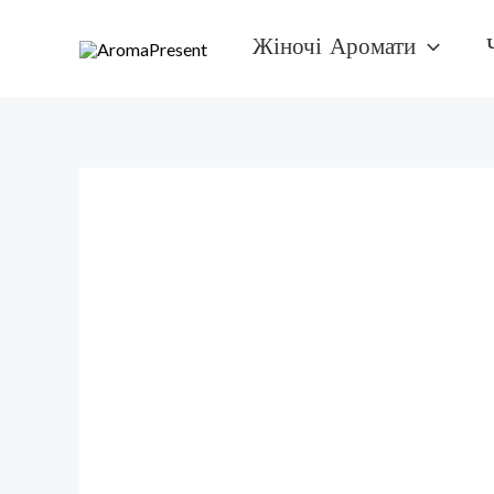
Перейти
Жіночі Аромати
к
содержимому