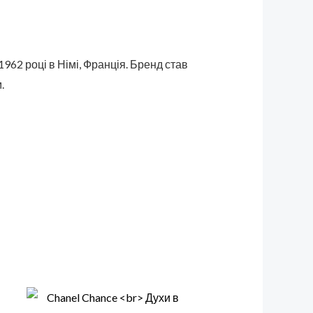
962 році в Німі, Франція. Бренд став
.