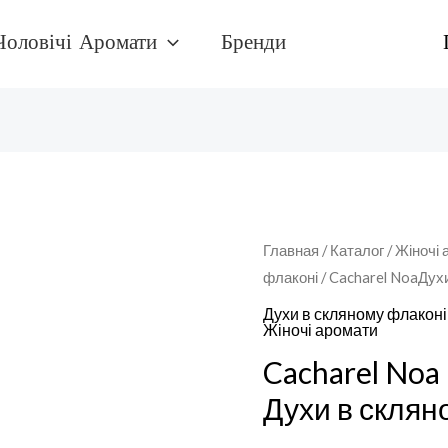
Чоловічі Аромати
Бренди
Количество
Главная
/
Каталог
/
Жіночі 
флаконі
/ Cacharel NoaДух
товара
Cacharel
Духи в скляному флаконі
Жіночі аромати
NoaДухи
Cacharel Noa
в
скляному
Духи в склян
флаконі