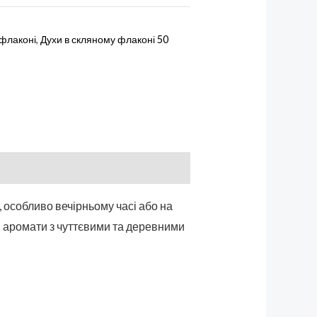
 флаконі
,
Духи в скляному флаконі 50
, особливо вечірньому часі або на
ві аромати з чуттєвими та деревними