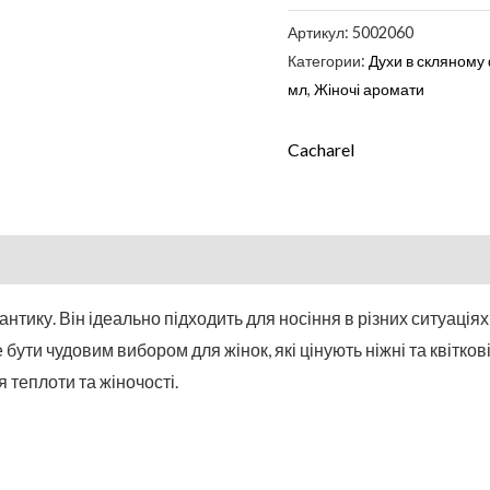
Артикул:
5002060
Категории:
Духи в скляному
мл
,
Жіночі аромати
Cacharel
нтику. Він ідеально підходить для носіння в різних ситуаціях
 бути чудовим вибором для жінок, які цінують ніжні та квітко
 теплоти та жіночості.