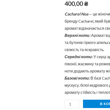
50
400,00
₴
мл
Cacharel Noa
— це жіноч
бренду Cacharel, який бу
аромат відзначається сво
Верхні ноти:
Аромат ві
та бутонів гіркого апель
свіжість та яскравість.
Середні ноти:
У серці а
півонії, жасмину та рожев
ноти додають аромату жін
Базові ноти:
В базі Cach
мускусу, білої кедрового
аромату стійкість і теплот
В КО