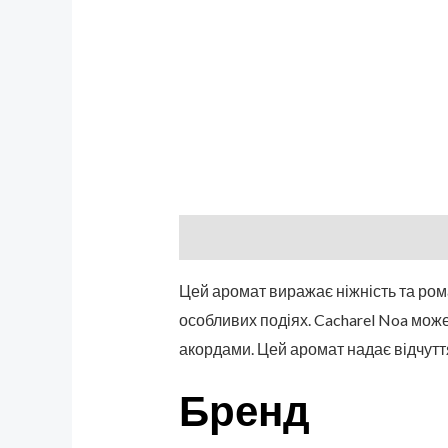
Описание
Бренд
Отзывы (0)
Цей аромат виражає ніжність та рома
особливих подіях. Cacharel Noa може
акордами. Цей аромат надає відчуття
Бренд