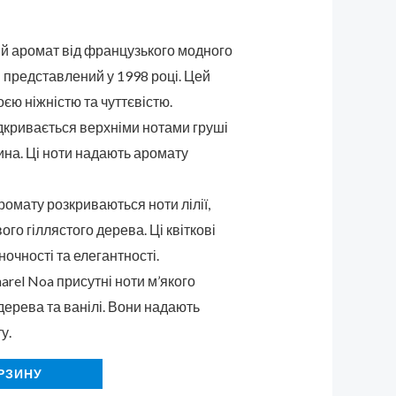
ий аромат від французького модного
в представлений у 1998 році. Цей
єю ніжністю та чуттєвістю.
дкривається верхніми нотами груші
сина. Ці ноти надають аромату
ромату розкриваються ноти лілії,
ого гіллястого дерева. Ці квіткові
очності та елегантності.
arel Noa присутні ноти м’якого
 дерева та ванілі. Вони надають
у.
РЗИНУ