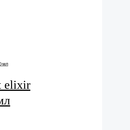
elixir
мл