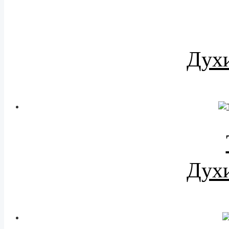
Духи
Духи