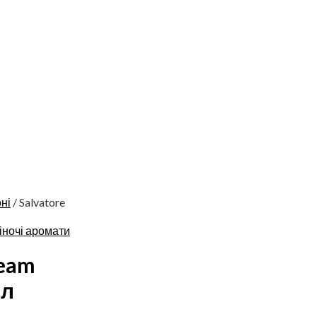
ні
/ Salvatore
іночі аромати
ream
мл