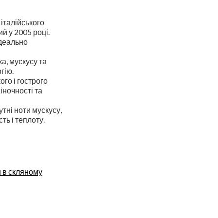
італійського
й у 2005 році.
ідеально
а, мускусу та
гію.
го і гострого
іночності та
утні ноти мускусу,
ть і теплоту.
 в скляному