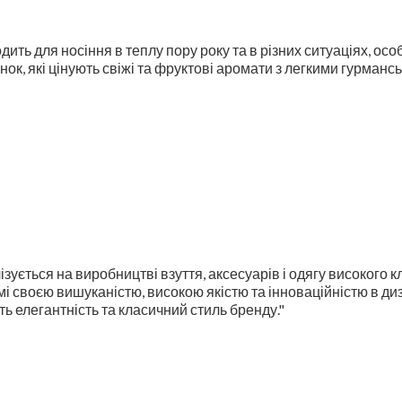
дить для носіння в теплу пору року та в різних ситуаціях, осо
ок, які цінують свіжі та фруктові аромати з легкими гурман
ізується на виробництві взуття, аксесуарів і одягу високого
мі своєю вишуканістю, високою якістю та інноваційністю в диза
ть елегантність та класичний стиль бренду."