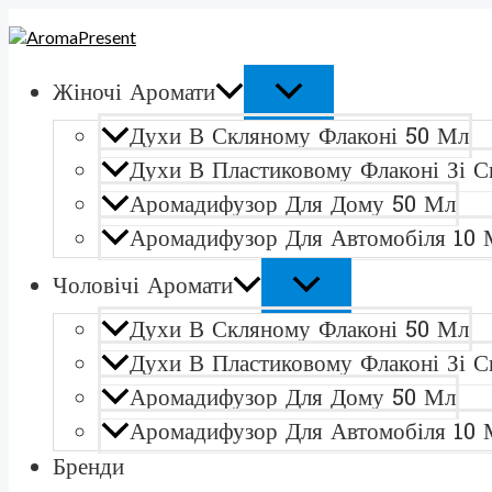
ПЕРЕКЛЮЧАТЕЛЬ
ПЕРЕКЛЮЧАТЕЛЬ
Перейти
Количество
МЕНЮ
МЕНЮ
к
товара
содержимому
Salvatore
Ferragamo
Жіночі Аромати
Incanto
DreamДухи
Духи В Скляному Флаконі 50 Мл
в
скляному
Духи В Пластиковому Флаконі Зі С
флаконі
Аромадифузор Для Дому 50 Мл
50
мл
Аромадифузор Для Автомобіля 10 
Чоловічі Аромати
Духи В Скляному Флаконі 50 Мл
Духи В Пластиковому Флаконі Зі С
Аромадифузор Для Дому 50 Мл
Аромадифузор Для Автомобіля 10 
Бренди