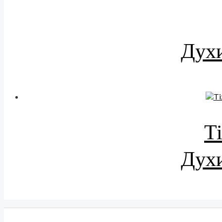
Духи
T
Духи