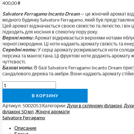
400,00
₴
Salvatore Ferragamo Incanto Dream
— це жіночий аромат від 
модного будинку Salvatore Ferragamo, який був представлени
Цей аромат відзначається своєю свіжістю та легкістю, і він 
підходить для носіння в спекотну пору року.
Верхні ноти:
Аромат відкривається верхніми нотами яблук
чорної смородини. Ці ноти надають аромату свіжість та енер
Середні ноти:
У серці аромату розкриваються ноти солодко
персика та мангостана. Ці фруктові ноти додають аромату ж
чуттєвості.
Базові ноти:
В базі Salvatore Ferragamo Incanto Dream прис
сандалового дерева та амбри. Вони надають аромату стійкіс
В КОРЗИНУ
Артикул:
5002053
Категории:
Духи в скляному флаконі
,
Духи
флаконі 50 мл
,
Жіночі аромати
Salvatore Ferragamo
Описание
Бренд