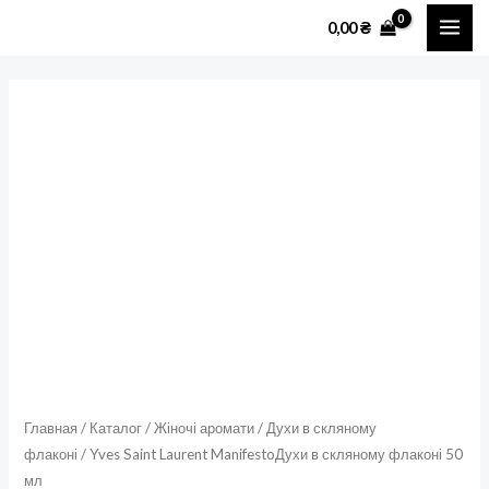
Перейти
MAI
0,00
₴
к
ME
содержимому
Количество
товара
Yves
Saint
Laurent
ManifestoДухи
в
скляному
флаконі
50
мл
Главная
/
Каталог
/
Жіночі аромати
/
Духи в скляному
флаконі
/ Yves Saint Laurent ManifestoДухи в скляному флаконі 50
мл