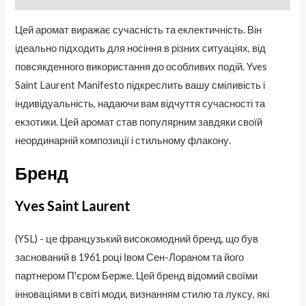
Цей аромат виражає сучасність та еклектичність. Він
ідеально підходить для носіння в різних ситуаціях, від
повсякденного використання до особливих подій. Yves
Saint Laurent Manifesto підкреслить вашу сміливість і
індивідуальність, надаючи вам відчуття сучасності та
екзотики. Цей аромат став популярним завдяки своїй
неординарній композиції і стильному флакону.
Бренд
Yves Saint Laurent
(YSL) - це французький високомодний бренд, що був
заснований в 1961 році Івом Сен-Лораном та його
партнером П'єром Берже. Цей бренд відомий своїми
інноваціями в світі моди, визнанням стилю та луксу, які