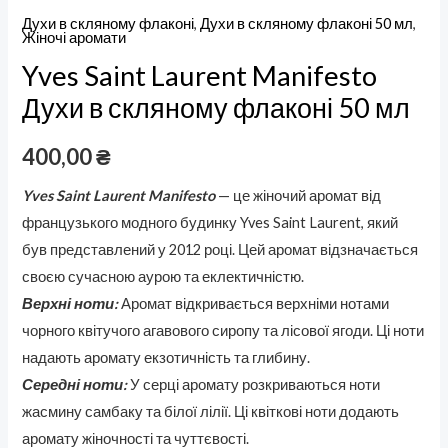
Духи в скляному флаконі
,
Духи в скляному флаконі 50 мл
,
Жіночі аромати
Yves Saint Laurent Manifesto
Духи в скляному флаконі 50 мл
400,00
₴
Yves Saint Laurent Manifesto
— це жіночий аромат від
французького модного будинку Yves Saint Laurent, який
був представлений у 2012 році. Цей аромат відзначається
своєю сучасною аурою та еклектичністю.
Верхні ноти:
Аромат відкривається верхніми нотами
чорного квітучого агавового сиропу та лісової ягоди. Ці ноти
надають аромату екзотичність та глибину.
Середні ноти:
У серці аромату розкриваються ноти
жасмину самбаку та білої лілії. Ці квіткові ноти додають
аромату жіночності та чуттєвості.