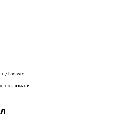
ні
/ Lacoste
іночі аромати
мл