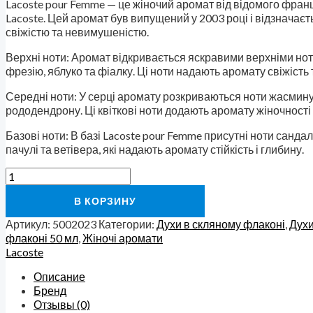
Lacoste pour Femme — це жіночий аромат від відомого фран
Lacoste. Цей аромат був випущений у 2003 році і відзначає
свіжістю та невимушеністю.
Верхні ноти: Аромат відкривається яскравими верхніми но
фрезію, яблуко та фіалку. Ці ноти надають аромату свіжість т
Середні ноти: У серці аромату розкриваються ноти жасмину, 
рододендрону. Ці квіткові ноти додають аромату жіночності 
Базові ноти: В базі Lacoste pour Femme присутні ноти санда
пачулі та ветівера, які надають аромату стійкість і глибину.
В КОРЗИНУ
Артикул:
5002023
Категории:
Духи в скляному флаконі
,
Духи
флаконі 50 мл
,
Жіночі аромати
Lacoste
Описание
Бренд
Отзывы (0)