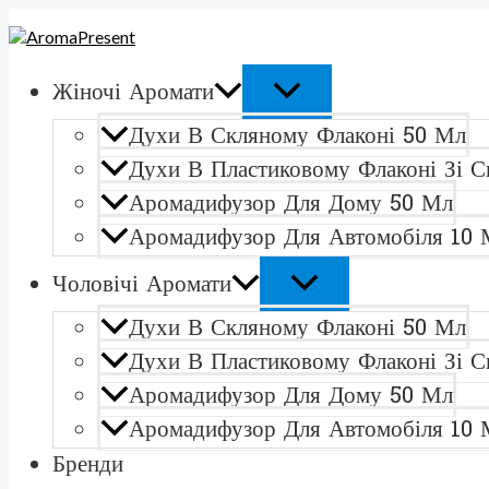
ПЕРЕКЛЮЧАТЕЛЬ
ПЕРЕКЛЮЧАТЕЛЬ
Перейти
Количество
МЕНЮ
МЕНЮ
к
товара
содержимому
Lacoste
Lacoste
Жіночі Аромати
pour
femme
Духи В Скляному Флаконі 50 Мл
Духи
в
Духи В Пластиковому Флаконі Зі С
скляному
Аромадифузор Для Дому 50 Мл
флаконі
50
Аромадифузор Для Автомобіля 10 
мл
Чоловічі Аромати
Духи В Скляному Флаконі 50 Мл
Духи В Пластиковому Флаконі Зі С
Аромадифузор Для Дому 50 Мл
Аромадифузор Для Автомобіля 10 
Бренди