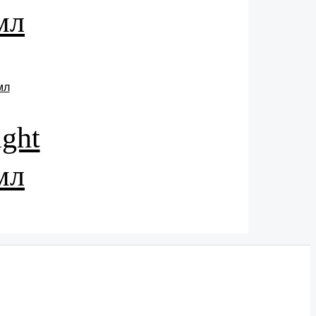
мл
ght
мл