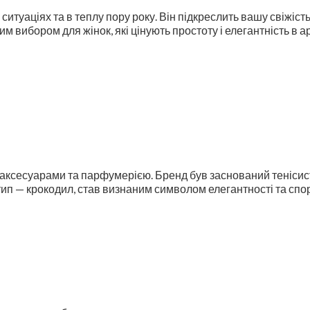
ситуаціях та в теплу пору року. Він підкреслить вашу свіжіс
м вибором для жінок, які цінують простоту і елегантність в а
, аксесуарами та парфумерією. Бренд був заснований тенісис
готип — крокодил, став визнаним символом елегантності та сп