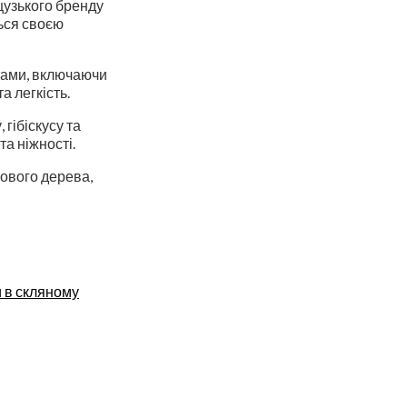
цузького бренду
ться своєю
тами, включаючи
а легкість.
гібіскусу та
та ніжності.
лового дерева,
 в скляному