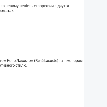
ть та невимушеність, створюючи відчуття
роматах.
том Рене Лакостом (René Lacoste) та інженером
ортивного стилю.