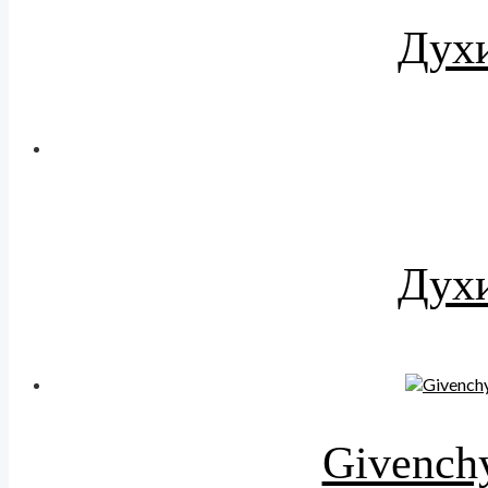
Духи
Духи
Givenchy