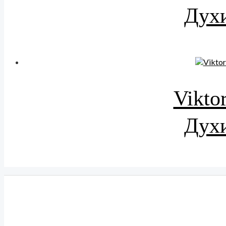
Духи
Vikto
Духи