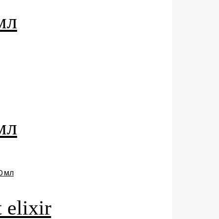
мл
мл
elixir