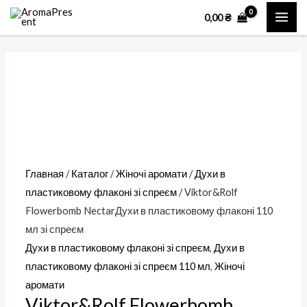
Перейти
Количество
MAI
0,00
₴
к
товара
ME
содержимому
Viktor&Rolf
Flowerbomb
NectarДухи
в
пластиковому
флаконі
110
Главная
/
Каталог
/
Жіночі аромати
/
Духи в
мл
пластиковому флаконі зі спреєм
/ Viktor&Rolf
зі
Flowerbomb NectarДухи в пластиковому флаконі 110
спреєм
мл зі спреєм
Духи в пластиковому флаконі зі спреєм
,
Духи в
пластиковому флаконі зі спреєм 110 мл
,
Жіночі
аромати
Viktor&Rolf Flowerbomb