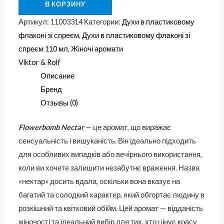
В КОРЗИНУ
Артикул:
11003314
Категории:
Духи в пластиковому
флаконі зі спреєм
,
Духи в пластиковому флаконі зі
спреєм 110 мл
,
Жіночі аромати
Viktor & Rolf
Описание
Бренд
Отзывы (0)
Flowerbomb Nectar
— це аромат, що виражає
сенсуальність і вишуканість. Він ідеально підходить
для особливих випадків або вечірнього використання,
коли ви хочете залишити незабутнє враження. Назва
«нектар» досить вдала, оскільки вона вказує на
багатий та солодкий характер, який обгортає людину в
розкішний та квітковий обійм. Цей аромат — відданість
жіночості та ідеальний вибір для тих, хто цінує красу