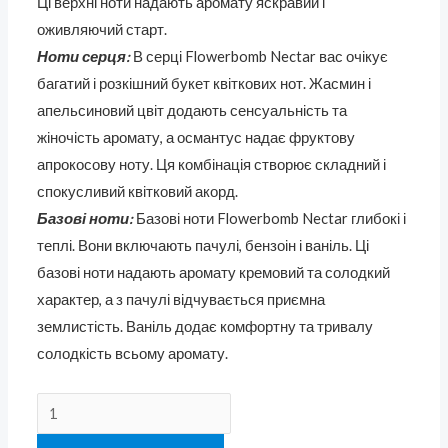
Ці верхні ноти надають аромату яскравий і
оживляючий старт.
Ноти серця:
В серці Flowerbomb Nectar вас очікує
багатий і розкішний букет квіткових нот. Жасмин і
апельсиновий цвіт додають сенсуальність та
жіночість аромату, а османтус надає фруктову
апрокосову ноту. Ця комбінація створює складний і
спокусливий квітковий акорд.
Базові ноти:
Базові ноти Flowerbomb Nectar глибокі і
теплі. Вони включають пачулі, бензоін і ваніль. Ці
базові ноти надають аромату кремовий та солодкий
характер, а з пачулі відчувається приємна
землистість. Ваніль додає комфортну та тривалу
солодкість всьому аромату.