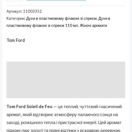
Артикул:
11003352
Категории:
Духи в пластиковому флаконі зі спреєм
,
Духи в
пластиковому флаконі зі спреєм 110 мл
,
Жіночі аромати
Tom Ford
Описание
Бренд
Отзывы (0)
Tom Ford Soleil de Feu
— це теплий, чуттєвий і насичений
аромат, який відтворює атмосферу палаючого сонця на
заході, розкішного тепла і пристрасної енергії. Цей аромат
підкреслює золоті та пряні відтінки з яскравою деревною