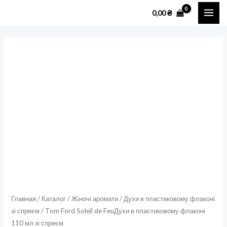
Перейти
MAI
0,00
₴
к
ME
содержимому
Количество
товара
Tom
Ford
Soleil
de
FeuДухи
в
пластиковому
флаконі
110
мл
Главная
/
Каталог
/
Жіночі аромати
/
Духи в пластиковому флаконі
зі спреєм
/ Tom Ford Soleil de FeuДухи в пластиковому флаконі
зі
110 мл зі спреєм
спреєм