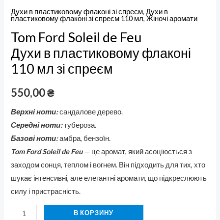
Духи в пластиковому флаконі зі спреєм
,
Духи в
пластиковому флаконі зі спреєм 110 мл
,
Жіночі аромати
Tom Ford Soleil de Feu
Духи в пластиковому флаконі
110 мл зі спреєм
550,00
₴
Верхні ноти:
сандалове дерево.
Середні ноти:
тубероза.
Базові ноти:
амбра, бензоїн.
Tom Ford Soleil de Feu
— це аромат, який асоціюється з
заходом сонця, теплом і вогнем. Він підходить для тих, хто
шукає інтенсивні, але елегантні аромати, що підкреслюють
силу і пристрасність.
В КОРЗИНУ