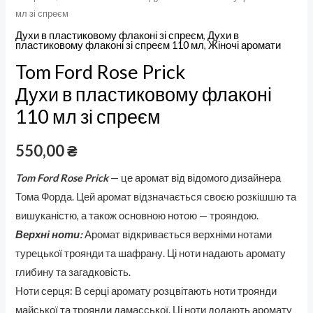
мл зі спреєм
Духи в пластиковому флаконі зі спреєм
,
Духи в
пластиковому флаконі зі спреєм 110 мл
,
Жіночі аромати
Tom Ford Rose Prick
Духи в пластиковому флаконі
110 мл зі спреєм
550,00
₴
Tom Ford Rose Prick
— це аромат від відомого дизайнера
Тома Форда. Цей аромат відзначається своєю розкішшю та
вишуканістю, а також основною нотою — трояндою.
Верхні ноти:
Аромат відкривається верхніми нотами
турецької троянди та шафрану. Ці ноти надають аромату
глибину та загадковість.
Ноти серця: В серці аромату розцвітають ноти троянди
майської та троянди дамасської. Ці ноти додають аромату