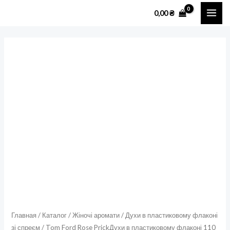
Перейти
MAI
0,00
₴
к
ME
содержимому
Количество
товара
Tom
Ford
Rose
PrickДухи
в
пластиковому
флаконі
110
мл
зі
спреєм
Главная
/
Каталог
/
Жіночі аромати
/
Духи в пластиковому флаконі
зі спреєм
/ Tom Ford Rose PrickДухи в пластиковому флаконі 110