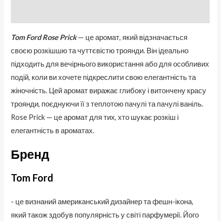
Отзывы (0)
Tom Ford Rose Prick
— це аромат, який відзначається
своєю розкішшю та чуттєвістю троянди. Він ідеально
підходить для вечірнього використання або для особливих
подій, коли ви хочете підкреслити свою елегантність та
жіночність. Цей аромат виражає глибоку і витончену красу
троянди, поєднуючи її з теплотою пачулі та пачулі ваніль.
Rose Prick — це аромат для тих, хто шукає розкіш і
елегантність в ароматах.
Бренд
Tom Ford
- це визнаний американський дизайнер та фешн-іконa,
який також здобув популярність у світі парфумерії. Його