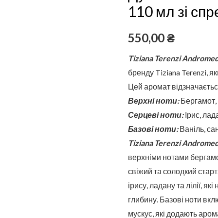
флаконі
110 мл зі сп
110
мл
550,00
₴
зі
Tiziana Terenzi Androme
спреєм
бренду Tiziana Terenzi, я
Цей аромат відзначаєтьс
Верхні ноти:
Бергамот, 
Серцеві ноти:
Ірис, лада
Базові ноти:
Ваніль, са
Tiziana Terenzi Androme
верхніми нотами бергамо
свіжий та солодкий старт
ірису, ладану та лілії, я
глибину. Базові ноти вк
мускус, які додають арома