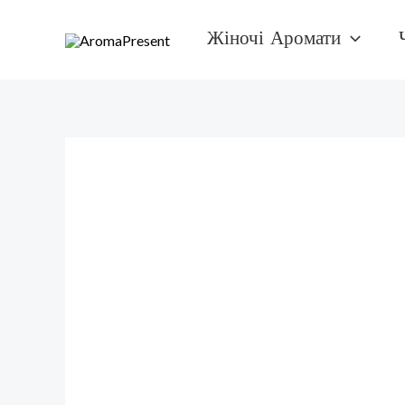
Перейти
Жіночі Аромати
к
содержимому