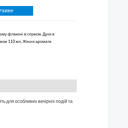
РЗИНУ
ому флаконі зі спреєм
,
Духи в
реєм 110 мл
,
Жіночі аромати
ить для особливих вечірніх подій та