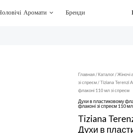
Чоловічі Аромати
Бренди
Количество
Главная
/
Каталог
/
Жіночі 
зі спреєм
/ Tiziana Terenz
товара
флаконі 110 мл зі спреєм
Tiziana
Terenzi
Духи в пластиковому фла
флаконі зі спреєм 110 мл
AndromedaДухи
Tiziana Tere
в
пластиковому
Духи в пласт