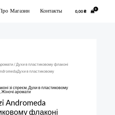
Про Магазин
Контакты
0,00
₴
аромати
/
Духи в пластиковому флаконі
i AndromedaДухи в пластиковому
коні зі спреєм
,
Духи в пластиковому
,
Жіночі аромати
nzi Andromeda
иковому флаконі