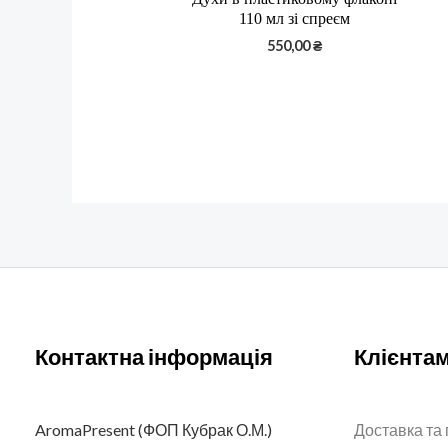
110 мл зі спреєм
550,00
₴
Контактна інформація
Клієнта
AromaPresent (ФОП Кубрак О.М.)
Доставка та