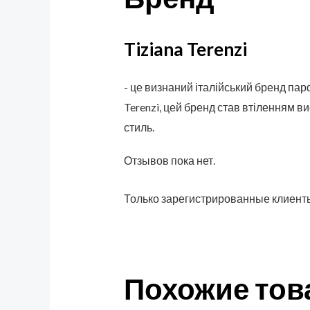
Tiziana Terenzi
- це визнаний італійський бренд парф
Terenzi, цей бренд став втіленням в
стиль.
Отзывов пока нет.
Только зарегистрированные клиенты
Похожие то