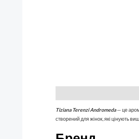
Описание
Бренд
Отзывы (0)
Tiziana Terenzi Andromeda
— це аром
створений для жінок, які цінують ви
Бренд