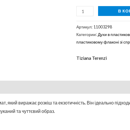
В КО
Артикул:
11003298
Категории:
Духи в пластиков
пластиковому флаконі зі сп
Tiziana Terenzi
ат, який виражає розкіш та екзотичність. Він ідеально підход
шуканий та чуттєвий образ.