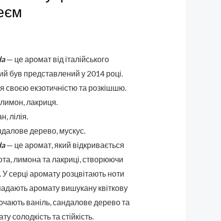
реєм
da
— це аромат від італійського
кий був представлений у 2014 році.
я своєю екзотичністю та розкішшю.
лимон, лакриця.
н, лілія.
ндалове дерево, мускус.
da
— це аромат, який відкривається
та, лимона та лакриці, створюючи
. У серці аромату розцвітають ноти
кі надають аромату вишукану квіткову
лючають ваніль, сандалове дерево та
ту солодкість та стійкість.