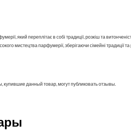
умерії, який переплітає в собі традиції, розкіш та витонченіс
исокого мистецтва парфумерії, зберігаючи сімейні традиції т
, купившие данный товар, могут публиковать отзывы.
вары