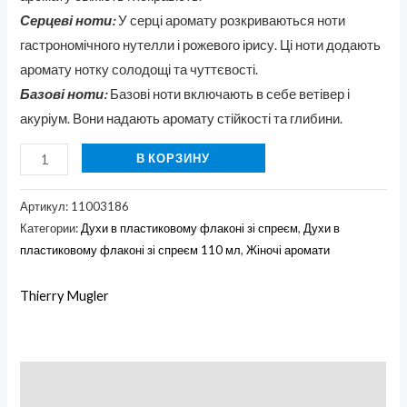
Серцеві ноти:
У серці аромату розкриваються ноти
гастрономічного нутелли і рожевого ірису. Ці ноти додають
аромату нотку солодощі та чуттєвості.
Базові ноти:
Базові ноти включають в себе ветівер і
акуріум. Вони надають аромату стійкості та глибини.
В КОРЗИНУ
Артикул:
11003186
Категории:
Духи в пластиковому флаконі зі спреєм
,
Духи в
пластиковому флаконі зі спреєм 110 мл
,
Жіночі аромати
Thierry Mugler
Описание