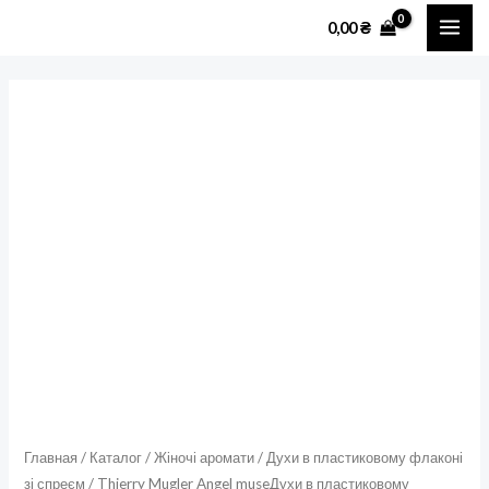
Перейти
MAI
0,00
₴
к
ME
содержимому
Количество
товара
Thierry
Mugler
Angel
museДухи
в
пластиковому
флаконі
110
мл
зі
спреєм
Главная
/
Каталог
/
Жіночі аромати
/
Духи в пластиковому флаконі
зі спреєм
/ Thierry Mugler Angel museДухи в пластиковому