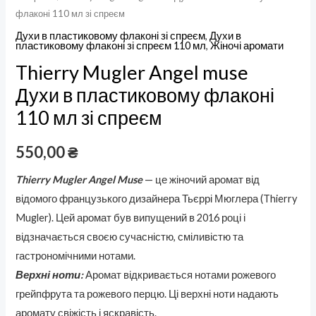
флаконі 110 мл зі спреєм
Духи в пластиковому флаконі зі спреєм
,
Духи в
пластиковому флаконі зі спреєм 110 мл
,
Жіночі аромати
Thierry Mugler Angel muse
Духи в пластиковому флаконі
110 мл зі спреєм
550,00
₴
Thierry Mugler Angel Muse
— це жіночий аромат від
відомого французького дизайнера Тьєррі Мюглера (Thierry
Mugler). Цей аромат був випущений в 2016 році і
відзначається своєю сучасністю, сміливістю та
гастрономічними нотами.
Верхні ноти:
Аромат відкривається нотами рожевого
грейпфрута та рожевого перцю. Ці верхні ноти надають
аромату свіжість і яскравість.