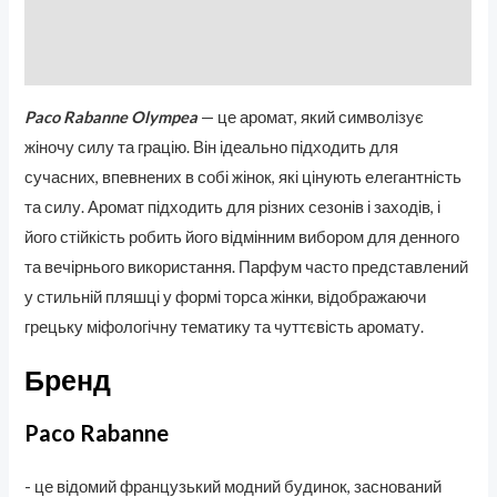
Бренд
Отзывы (0)
Paco Rabanne Olympea
— це аромат, який символізує
жіночу силу та грацію. Він ідеально підходить для
сучасних, впевнених в собі жінок, які цінують елегантність
та силу. Аромат підходить для різних сезонів і заходів, і
його стійкість робить його відмінним вибором для денного
та вечірнього використання. Парфум часто представлений
у стильній пляшці у формі торса жінки, відображаючи
грецьку міфологічну тематику та чуттєвість аромату.
Бренд
Paco Rabanne
- це відомий французький модний будинок, заснований