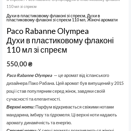
110 мл зі спреєм
Духи в пластиковому флаконі зі спреєм
,
Духи в
пластиковому флаконі зі спреєм 110 мл
,
Жіночі аромати
Paco Rabanne Olympea
Духи в пластиковому флаконі
110 мл зі спреєм
550,00
₴
Paco Rabanne Olympea
— це аромат від іспанського
дизайнера Пако Рабана. Цей аромат був випущений у 2015
році і став популярним серед жінок, завдяки своїй
сучасності та елегантності.
Верхні ноти:
Парфум відкривається свіжими нотами
мандарина, імбиру та гідромеля. Ці верхні ноти надають
аромату динамічність та енергію.
Серцеві ноти:
У серці аромату розкриваються жіночі