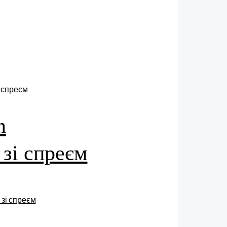
n
 зі спреєм