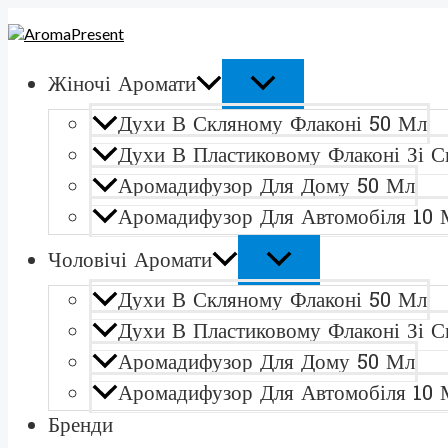
ПЕРЕКЛЮЧАТЕЛЬ
ПЕРЕКЛЮЧАТЕЛЬ
Перейти
Количество
МЕНЮ
МЕНЮ
к
товара
содержимому
Moschino
Hippy
Жіночі Аромати
FizzДухи
в
Духи В Скляному Флаконі 50 Мл
пластиковому
флаконі
Духи В Пластиковому Флаконі Зі С
110
Аромадифузор Для Дому 50 Мл
мл
зі
Аромадифузор Для Автомобіля 10 
спреєм
Чоловічі Аромати
Духи В Скляному Флаконі 50 Мл
Духи В Пластиковому Флаконі Зі С
Аромадифузор Для Дому 50 Мл
Аромадифузор Для Автомобіля 10 
Бренди