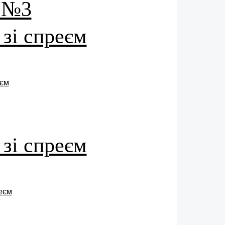
e №3
 зі спреєм
 зі спреєм