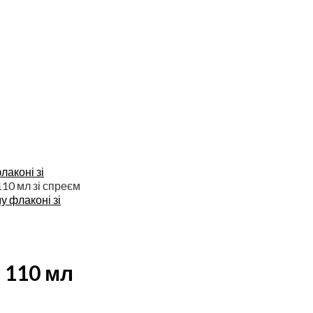
лаконі зі
10 мл зі спреєм
у флаконі зі
 110 мл