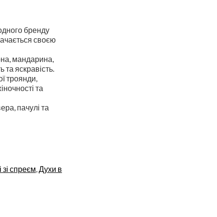
модного бренду
начається своєю
на, мандарина,
ь та яскравість.
ї троянди,
жіночності та
ера, пачулі та
 зі спреєм
,
Духи в