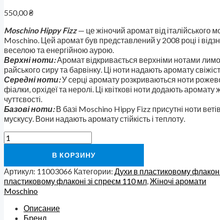
550,00
₴
Moschino Hippy Fizz
— це жіночий аромат від італійського 
Moschino. Цей аромат був представлений у 2008 році і відз
веселою та енергійною аурою.
Верхні ноти:
Аромат відкривається верхніми нотами лимо
райського сиру та барвінку. Ці ноти надають аромату свіжіст
Середні ноти:
У серці аромату розкриваються ноти рожево
фіалки, орхідеї та неролі. Ці квіткові ноти додають аромату 
чуттєвості.
Базові ноти:
В базі Moschino Hippy Fizz присутні ноти ветів
мускусу. Вони надають аромату стійкість і теплоту.
В КОРЗИНУ
Артикул:
11003066
Категории:
Духи в пластиковому флаконі
пластиковому флаконі зі спреєм 110 мл
,
Жіночі аромати
Moschino
Описание
Бренд