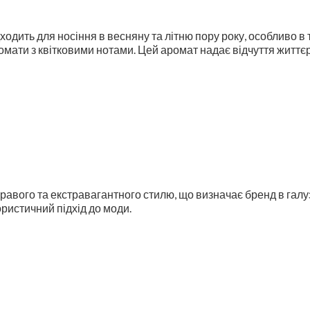
ходить для носіння в весняну та літню пору року, особливо в 
ромати з квітковими нотами. Цей аромат надає відчуття життєр
кравого та екстравагантного стилю, що визначає бренд в гал
ористичний підхід до моди.