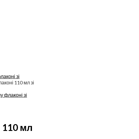
лаконі зі
аконі 110 мл зі
у флаконі зі
 110 мл