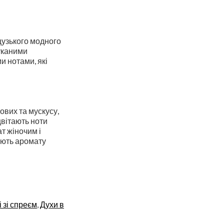
цузького модного
шуканими
и нотами, які
ових та мускусу,
цвітають ноти
т жіночим і
дають аромату
 зі спреєм
,
Духи в