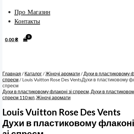
Про Магазин
Контакты
0,00
₴
Главная
/
Каталог
/
Жіночі аромати
/
Духи в пластиковому ф
спреєм
/ Louis Vuitton Rose Des VentsДухи в пластиковому фл
спреєм
Духи в пластиковому флаконі зі спреєм
,
Духи в пластиковом
спреєм 110 мл
,
Жіночі аромати
Louis Vuitton Rose Des Vents
Духи в пластиковому флаконі
зі спреєм