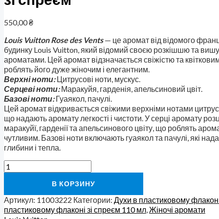
550,00
₴
Louis Vuitton Rose des Vents
— це аромат від відомого фран
будинку Louis Vuitton, який відомий своєю розкішшю та ви
ароматами. Цей аромат відзначається свіжістю та квітковим
роблять його дуже жіночим і елегантним.
Верхні ноти:
Цитрусові ноти, мускус.
Серцеві ноти:
Маракуйя, гарденія, апельсиновий цвіт.
Базові ноти:
Гуаякол, пачулі.
Цей аромат відкривається свіжими верхніми нотами цитрус
що надають аромату легкості і чистоти. У серці аромату роз
маракуйї, гарденії та апельсинового цвіту, що роблять арома
чутливим. Базові ноти включають гуаякол та пачулі, які на
глибини і тепла.
В КОРЗИНУ
Артикул:
11003222
Категории:
Духи в пластиковому флаконі
пластиковому флаконі зі спреєм 110 мл
,
Жіночі аромати