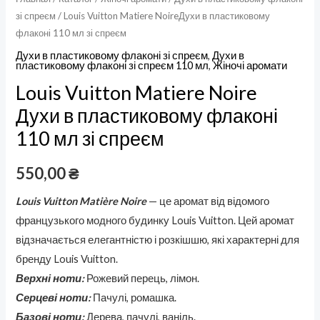
зі спреєм
/ Louis Vuitton Matiere NoireДухи в пластиковому
флаконі 110 мл зі спреєм
Духи в пластиковому флаконі зі спреєм
,
Духи в
пластиковому флаконі зі спреєм 110 мл
,
Жіночі аромати
Louis Vuitton Matiere Noire
Духи в пластиковому флаконі
110 мл зі спреєм
550,00
₴
Louis Vuitton Matière Noire
— це аромат від відомого
французького модного будинку Louis Vuitton. Цей аромат
відзначається елегантністю і розкішшю, які характерні для
бренду Louis Vuitton.
Верхні ноти:
Рожевий перець, лімон.
Серцеві ноти:
Пачулі, ромашка.
Базові ноти:
Дерева, пачулі, ваніль.