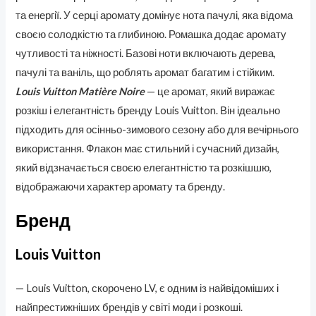
та енергії. У серці аромату домінує нота пачулі, яка відома
своєю солодкістю та глибиною. Ромашка додає аромату
чутливості та ніжності. Базові ноти включають дерева,
пачулі та ваніль, що роблять аромат багатим і стійким.
Louis Vuitton Matière Noire
— це аромат, який виражає
розкіш і елегантність бренду Louis Vuitton. Він ідеально
підходить для осінньо-зимового сезону або для вечірнього
використання. Флакон має стильний і сучасний дизайн,
який відзначається своєю елегантністю та розкішшю,
відображаючи характер аромату та бренду.
Бренд
Louis Vuitton
— Louis Vuitton, скорочено LV, є одним із найвідоміших і
найпрестижніших брендів у світі моди і розкоші.