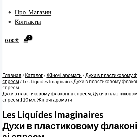
Про Магазин
Контакты
0,00
₴
Главная
/
Каталог
/
Жіночі аромати
/
Духи в пластиковому ф
спреєм
/ Les Liquides ImaginairesДухи в пластиковому флакон
спреєм
Духи в пластиковому флаконі зі спреєм
,
Духи в пластиковом
спреєм 110 мл
,
Жіночі аромати
Les Liquides Imaginaires
Духи в пластиковому флаконі
зі спреєм