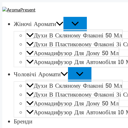
ПЕРЕКЛЮЧАТЕЛЬ
ПЕРЕКЛЮЧАТЕЛЬ
Перейти
Количество
МЕНЮ
МЕНЮ
к
товара
содержимому
Les
Liquides
Жіночі Аромати
ImaginairesДухи
в
Духи В Скляному Флаконі 50 Мл
пластиковому
флаконі
Духи В Пластиковому Флаконі Зі С
110
Аромадифузор Для Дому 50 Мл
мл
зі
Аромадифузор Для Автомобіля 10 
спреєм
Чоловічі Аромати
Духи В Скляному Флаконі 50 Мл
Духи В Пластиковому Флаконі Зі С
Аромадифузор Для Дому 50 Мл
Аромадифузор Для Автомобіля 10 
Бренди