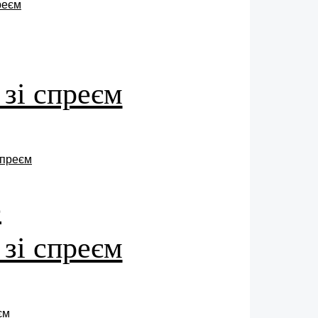
 зі спреєм
e
 зі спреєм