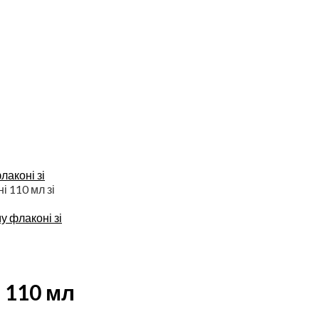
лаконі зі
і 110 мл зі
у флаконі зі
 110 мл