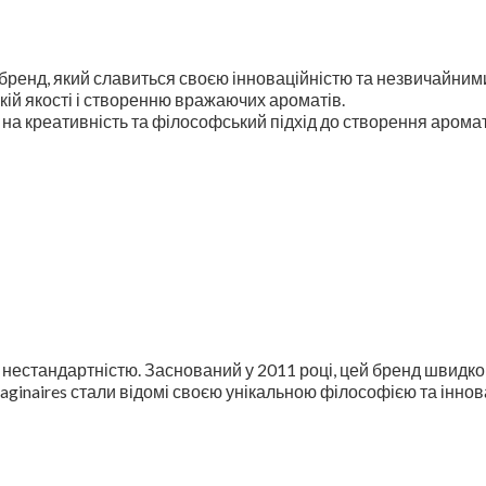
ренд, який славиться своєю інноваційністю та незвичайними
кій якості і створенню вражаючих ароматів.
зує на креативність та філософський підхід до створення аром
а нестандартністю. Заснований у 2011 році, цей бренд швидко
Imaginaires стали відомі своєю унікальною філософією та інн