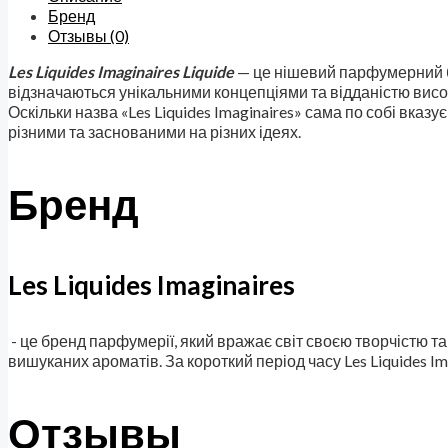
Бренд
Отзывы (0)
Les Liquides Imaginaires Liquide
— це нішевий парфумерний б
відзначаються унікальними концепціями та відданістю висо
Оскільки назва «Les Liquides Imaginaires» сама по собі вка
різними та заснованими на різних ідеях.
Бренд
Les Liquides Imaginaires
- це бренд парфумерії, який вражає світ своєю творчістю т
вишуканих ароматів. За короткий період часу Les Liquides 
Отзывы