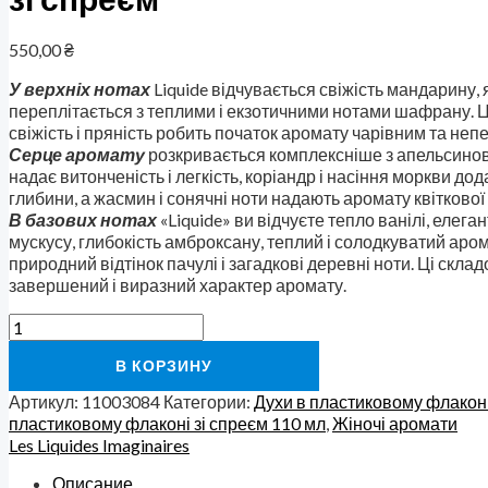
550,00
₴
У верхніх нотах
Liquide відчувається свіжість мандарину, 
переплітається з теплими і екзотичними нотами шафрану. 
свіжість і пряність робить початок аромату чарівним та не
Серце аромату
розкривається комплексніше з апельсинов
надає витонченість і легкість, коріандр і насіння моркви до
глибини, а жасмин і сонячні ноти надають аромату квіткової
В базових нотах
«Liquide» ви відчуєте тепло ванілі, елеган
мускусу, глибокість амброксану, теплий і солодкуватий аро
природний відтінок пачулі і загадкові деревні ноти. Ці скла
завершений і виразний характер аромату.
В КОРЗИНУ
Артикул:
11003084
Категории:
Духи в пластиковому флаконі
пластиковому флаконі зі спреєм 110 мл
,
Жіночі аромати
Les Liquides Imaginaires
Описание