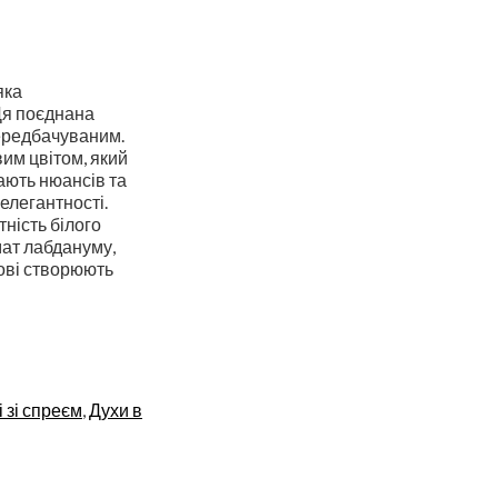
яка
Ця поєднана
передбачуваним.
им цвітом, який
дають нюансів та
 елегантності.
тність білого
мат лабдануму,
дові створюють
 зі спреєм
,
Духи в