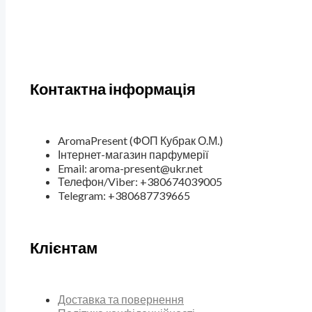
Контактна інформація
AromaPresent (ФОП Кубрак О.М.)
Інтернет-магазин парфумерії
Email: aroma-present@ukr.net
Телефон/Viber: +380674039005
Telegram: +380687739665
Клієнтам
Доставка та повернення