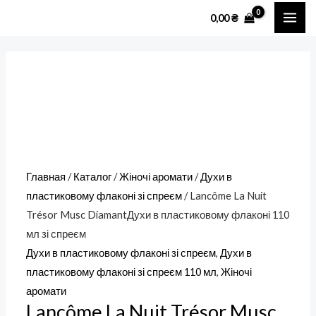
Перейти
Количество
MAI
0,00
₴
к
товара
ME
содержимому
Lancôme
La
Nuit
Trésor
Musc
DiamantДухи
в
Главная
/
Каталог
/
Жіночі аромати
/
Духи в
пластиковому
пластиковому флаконі зі спреєм
/ Lancôme La Nuit
флаконі
Trésor Musc DiamantДухи в пластиковому флаконі 110
110
мл зі спреєм
мл
Духи в пластиковому флаконі зі спреєм
,
Духи в
зі
пластиковому флаконі зі спреєм 110 мл
,
Жіночі
спреєм
аромати
Lancôme La Nuit Trésor Musc