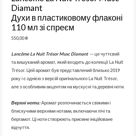
Diamant
Духи в пластиковому флаконі
110 мл зі спреєм
550,00
₴
Lancôme La Nuit Trésor Musc Diamant
— це чуттєвий
та вишуканий аромат, який входить до колекції La Nuit
Trésor. Цей аромат був представлений близько 2019
року і є однією з версій оригінального La Nuit Trésor,
але з особливим акцентом на мускусні та деревні ноти.
Верхні ноти:
Аромат розпочинається свіжими і
блискучими верхніми нотами, включаючи лічі та
бергамот. Ці ноти створюють приємне ініційоване
відчуття.