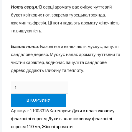
Ноти серця:
В серці аромату вас очікує чуттєвий
букет квіткових нот, зокрема турецька троянда,
жасмин та фрезія. Ці ноти надають аромату жіночність
та вишуканість.
Базові ноти:
Базові ноти включають мускус, пачулі і
сандалове дерево. Мускус надає аромату чуттєвий та
чистий характер, водночас пачулі та сандалове
дерево додають глибину та теплоту.
В КОРЗИНУ
Артикул:
11003316
Категории:
Духи в пластиковому
флаконі зі спреєм
,
Духи в пластиковому флаконі зі
спреєм 110 мл
,
Жіночі аромати